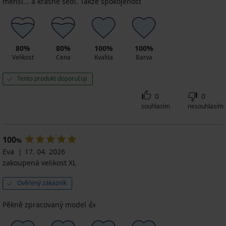
menší... a krásně sedí. Takže spokojenost
80%
80%
100%
100%
Velikost
Cena
Kvalita
Barva
Tento produkt doporučuji
0
0
souhlasím
nesouhlasím
100
%
Eva
17. 04. 2026
zakoupená velikost XL
Ověřený zákazník
Pěkně zpracovaný model 👍