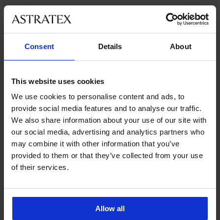
Ze stejné kolekce
Consent
Details
About
-40%
-30%
ITED
This website uses cookies
5
4,9
We use cookies to personalise content and ads, to
Saténový
provide social media features and to analyse our traffic.
župan
DIAMOND
We also share information about your use of our site with
Saténový
Annabelle
our social media, advertising and analytics partners who
župan
krátký
Sauda
may combine it with other information that you’ve
Župan
1 199
krátký
Signature
provided to them or that they’ve collected from your use
Kč
1 399
Essence
1 999
of their services.
Kč
dlouhý
Kč
769
Kč
1 099
Allow all
Kč