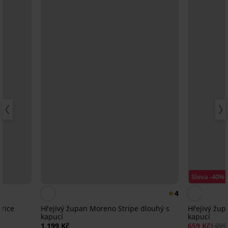
Sleva -40%
4
rice
Hřejivý župan Moreno Stripe dlouhý s
Hřejivý žup
kapucí
kapucí
1 199 Kč
659 Kč
1 099