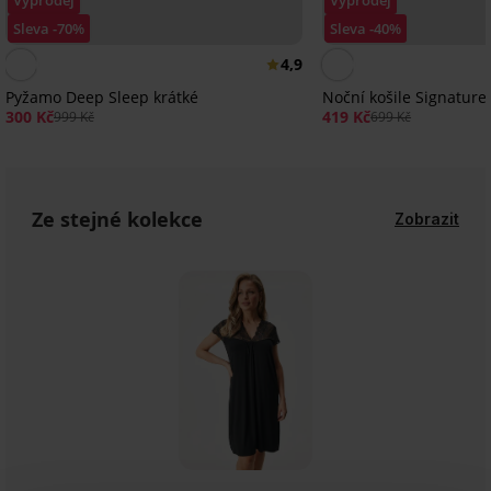
Sleva -70%
Sleva -40%
4,9
Pyžamo Deep Sleep krátké
Noční košile Signatur
300 Kč
419 Kč
999 Kč
699 Kč
Ze stejné kolekce
Zobrazit