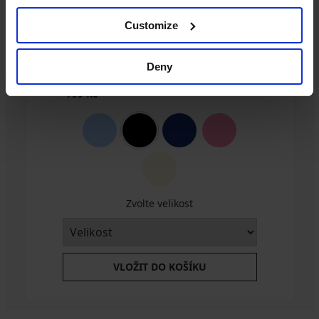
Customize
Deny
Noční košile Signature Essence krátká
799 Kč
Zvolte velikost
VLOŽIT DO KOŠÍKU