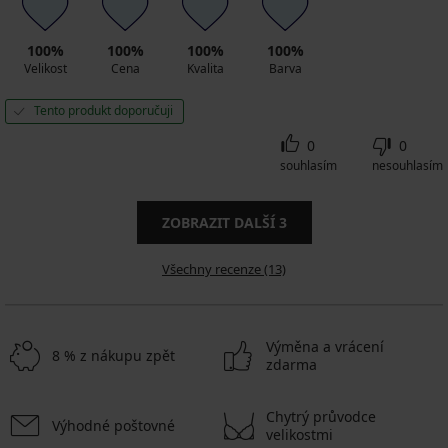
100%
100%
100%
100%
Velikost
Cena
Kvalita
Barva
Tento produkt doporučuji
0
0
souhlasím
nesouhlasím
ZOBRAZIT DALŠÍ
3
Všechny recenze (13)
Výměna a vrácení
8 % z nákupu zpět
zdarma
Chytrý průvodce
Výhodné poštovné
velikostmi