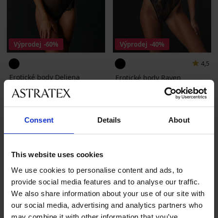
Výprodej
-60%
Výprodej
-40%
4,5
Erotické body Deliena
Erotické body Rayen
Sleva
Původní cena
360 Kč
899 Kč
Sleva
Původní cena
779 Kč
1 299 Kč
Consent
Details
About
This website uses cookies
We use cookies to personalise content and ads, to
provide social media features and to analyse our traffic.
Nejoblíbenější značky
We also share information about your use of our site with
Astratex
Dorina
Gorsenia
Ysabel Mora
our social media, advertising and analytics partners who
may combine it with other information that you’ve