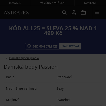
MAGAZÍN
VÝMĚNA A VRÁCENÍ
KONTAKT
KÓD ALL25 = SLEVA 25 % NAD 1
499 Kč
NAKUPOVAT
01
D
00
H
07
M
41
S
Dámské spodní prádlo
Dámská body Passion
Basic
Stahovací
Nadměrné velikosti
Sexy
Krajkové
Svatební