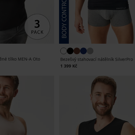
ěné tílko MEN-A Oto
Bezešvý stahovací nátělník SilverPro
1 399 Kč