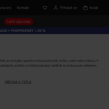
vrácení
Kontakt
Přihlásit se
Košík
y
Letní výprodej
RA20 = PODPRSENKY −20 %
ík se nosí jako spodní vrstva pod košili, tričko, svetr nebo mikinu. V
du sebejistě, pořídit si můžete pánský nátělník se stahovacím efektem,
HŘEJIVÁ A TEPLÁ