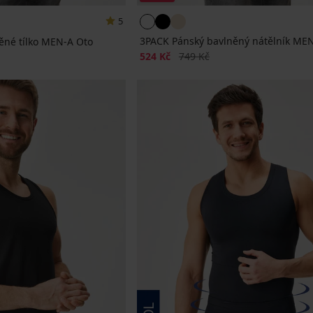
5
3PACK Pánský bavlněný nátělník MEN
ěné tílko MEN-A Oto
Sleva
Původní cena
524 Kč
749 Kč