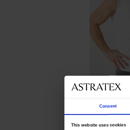
Consent
2PACK Pánský bavlně
549 Kč
This website uses cookies