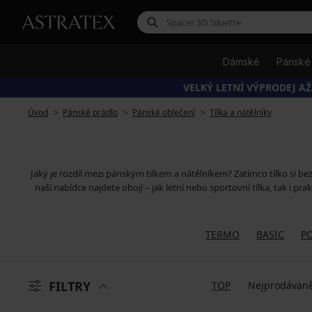
Dámské
Pánské
VELKÝ LETNÍ VÝPRODEJ AŽ
Úvod
Pánské prádlo
Pánské oblečení
Tílka a nátělníky
Jaký je rozdíl mezi pánským tílkem a nátělníkem? Zatímco tílko si bez
naší nabídce najdete obojí – jak letní nebo sportovní tílka, tak i pr
TERMO
BASIC
P
FILTRY
TOP
Nejprodávaně