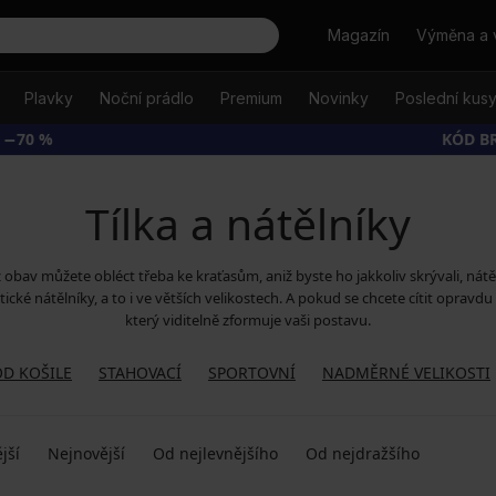
Hledat
Magazín
Výměna a 
Plavky
Noční prádlo
Premium
Novinky
Poslední kus
 −70 %
KÓD B
Tílka a nátělníky
 obav můžete obléct třeba ke kraťasům, aniž byste ho jakkoliv skrývali, nátěln
aktické nátělníky, a to i ve větších velikostech. A pokud se chcete cítit oprav
který viditelně zformuje vaši postavu.
OD KOŠILE
STAHOVACÍ
SPORTOVNÍ
NADMĚRNÉ VELIKOSTI
jší
Nejnovější
Od nejlevnějšího
Od nejdražšího