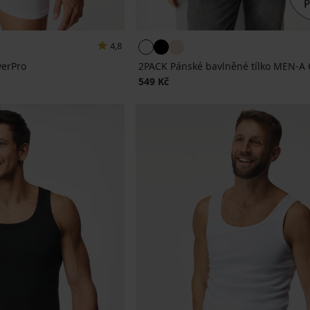
4,8
verPro
2PACK Pánské bavlněné tílko MEN-A 
549 Kč