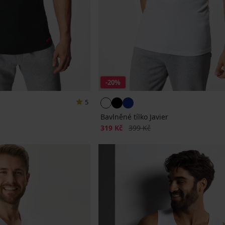
-20%
5
Bavlněné tílko Javier
Sleva
Původní cena
319 Kč
399 Kč