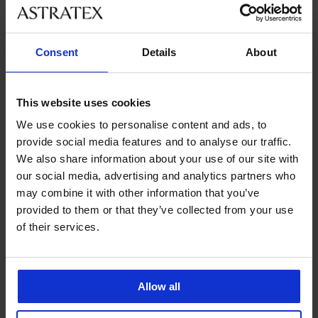
Consent
Details
About
This website uses cookies
We use cookies to personalise content and ads, to
provide social media features and to analyse our traffic.
4,8
4,8
We also share information about your use of our site with
Bezešvý nátělník SilverPro
Bezešvý nátělník SilverPro
our social media, advertising and analytics partners who
Classic II
Classic II
may combine it with other information that you’ve
449 Kč
449 Kč
provided to them or that they’ve collected from your use
of their services.
LIMITED
Allow all