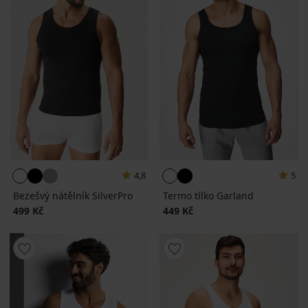
4,8
5
Bezešvý nátělník SilverPro
Termo tílko Garland
499 Kč
449 Kč