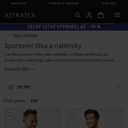
MAGAZÍN
VÝMĚNA A VRÁCENÍ
KONTAKT
VELKÝ LETNÍ VÝPRODEJ AŽ −70 %
Tílka a nátělníky
Sportovní tílka a nátělníky
Pánské sportovní tílko nebo nátělník si můžete obléknout do
posilovny, na lekci jógy i jako spodní vrstvu pod oblečení na svah.
Sportovní tílka a nátělníky mají pohodlný střih, ploché švy a příjemně
Zobrazit více
sedí na těle, takže se v nich můžete svobodně pohybovat. V naší
nabídce najdete modely ušité z rychleschnoucího materiálu s
antibakteriálními vlastnostmi, a pokud nechcete tílka nakupovat
FILTRY
jednotlivě, můžete si vybrat sadu obsahující více kusů.
Třídit podle:
TOP