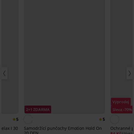
Výprodej
2+1 ZDARMA
Sleva -70%
5
5
elax I 30
Samodržící punčochy Emotion Hold On
Ochranné pá
20 DEN
84 Kč
279 Kč