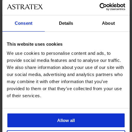
Consent
Details
About
Ze stejné kolekce
This website uses cookies
We use cookies to personalise content and ads, to
provide social media features and to analyse our traffic.
-20 % BRA20
-20 % BRA20
-20 % BRA20
-20 % BRA20
-20 % BRA20
-20 % BRA20
-20 % BRA20
-20 % BRA20
We also share information about your use of our site with
4,3
4,6
5
4,6
4,7
4,8
5
our social media, advertising and analytics partners who
Textilní
Protivrásková
Pěnové
may combine it with other information that you’ve
ramínka
podprsenka
Push-
Nalepovací
Stahovač
Stahovač
provided to them or that they’ve collected from your use
18
La
Up
podprsenka
ramínek
ramínek
mm
Decollette
vycpávky
of their services.
Gala
UNI
BA13
Night
Black
189
1 049
109
99
Prodloužené
Prodloužené
Prodloužené
139
1 689
Kč
Kč
Kč
Kč
zapínání
zapínání
zapínání
Kč
Kč
839
87
79
Astratex
Astratex
Astratex
111
1 351
Allow all
Kč
Kč
Kč
2
1
2
Kč
Kč
kód
kód
kód
háčky
háček
háčky
kód
kód
BRA20
BRA20
BRA20
úzké