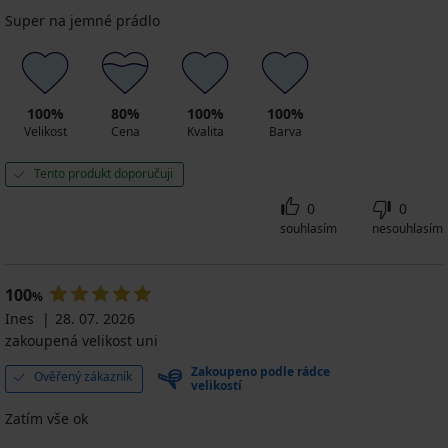
Super na jemné prádlo
100%
80%
100%
100%
Velikost
Cena
Kvalita
Barva
Tento produkt doporučuji
0
0
souhlasím
nesouhlasím
100
%
Ines
28. 07. 2026
zakoupená velikost uni
Zakoupeno podle rádce
Ověřený zákazník
velikostí
Zatím vše ok