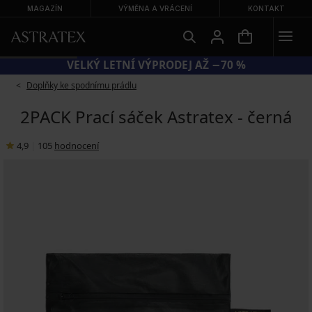
MAGAZÍN
VÝMĚNA A VRÁCENÍ
KONTAKT
VELKÝ LETNÍ VÝPRODEJ AŽ −70 %
Doplňky ke spodnímu prádlu
2PACK Prací sáček Astratex - černá
4,9
|
105
hodnocení