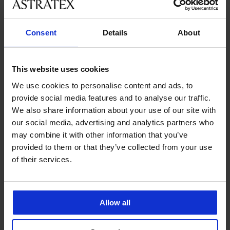
velikostmi
Consent
Details
About
Zákaznická podpora
V pracovních dnech od 8:00 do 17:00
This website uses cookies
491 204 304
We use cookies to personalise content and ads, to
info@astratex.cz
provide social media features and to analyse our traffic.
We also share information about your use of our site with
Newsletter
our social media, advertising and analytics partners who
may combine it with other information that you’ve
Nenechte si ujít žádnou slevu.
provided to them or that they’ve collected from your use
of their services.
CHCI ODEBÍRAT
Allow all
SLUŽBY ZÁKAZNÍKŮM