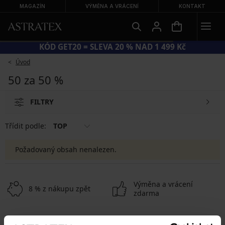
MAGAZÍN
VÝMĚNA A VRÁCENÍ
KONTAKT
KÓD GET20 = SLEVA 20 % NAD 1 499 Kč
Úvod
50 za 50 %
FILTRY
Třídit podle:
TOP
Požadovaný obsah nenalezen.
Výměna a vrácení
8 % z nákupu zpět
zdarma
Chytrý průvodce
Výhodné poštovné