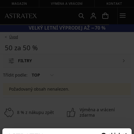
MAGAZÍN
VÝMĚNA A VRÁCENÍ
KONTAKT
VELKÝ LETNÍ VÝPRODEJ AŽ −70 %
Úvod
50 za 50 %
FILTRY
Třídit podle:
TOP
Požadovaný obsah nenalezen.
Výměna a vrácení
8 % z nákupu zpět
zdarma
Chytrý průvodce
Výhodné poštovné