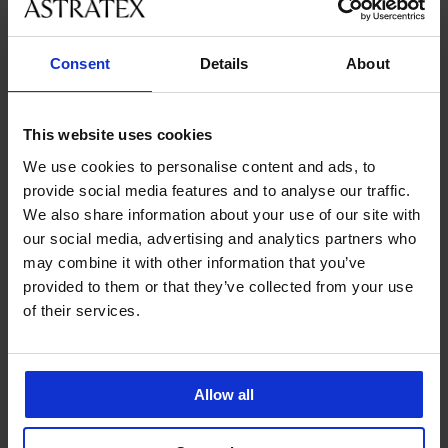
velikostmi
Consent
Details
About
Zákaznická podpora
V pracovních dnech od 8:00 do 17:00
This website uses cookies
491 204 304
We use cookies to personalise content and ads, to
info@astratex.cz
provide social media features and to analyse our traffic.
We also share information about your use of our site with
Newsletter
our social media, advertising and analytics partners who
may combine it with other information that you’ve
Nenechte si ujít žádnou slevu.
provided to them or that they’ve collected from your use
of their services.
CHCI ODEBÍRAT
Allow all
SLUŽBY ZÁKAZNÍKŮM