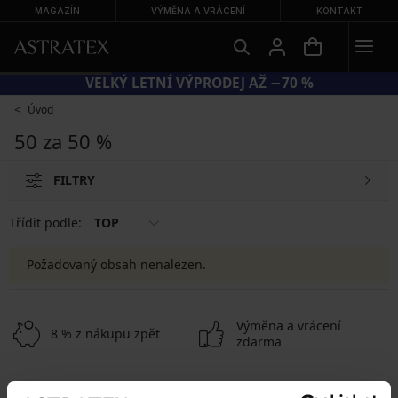
MAGAZÍN
VÝMĚNA A VRÁCENÍ
KONTAKT
VELKÝ LETNÍ VÝPRODEJ AŽ −70 %
Úvod
50 za 50 %
FILTRY
Třídit podle:
TOP
Požadovaný obsah nenalezen.
Výměna a vrácení
8 % z nákupu zpět
zdarma
Chytrý průvodce
Výhodné poštovné