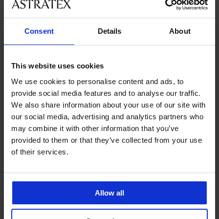
velikostmi
Consent
Details
About
Zákaznická podpora
V pracovních dnech od 8:00 do 17:00
This website uses cookies
491 204 304
We use cookies to personalise content and ads, to
info@astratex.cz
provide social media features and to analyse our traffic.
We also share information about your use of our site with
Newsletter
our social media, advertising and analytics partners who
may combine it with other information that you’ve
Nenechte si ujít žádnou slevu.
provided to them or that they’ve collected from your use
of their services.
CHCI ODEBÍRAT
Allow all
SLUŽBY ZÁKAZNÍKŮM