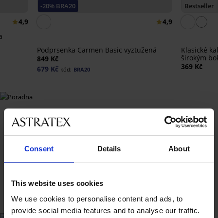
-20% BRA20
Bestseller
ZDARMA
4,9
4,9
a
Podprsenka Carmen Basic vyztužená
Klasické k
širokým b
849 Kč
369 Kč
679 Kč
kód:
BRA20
Consent
Details
About
This website uses cookies
We use cookies to personalise content and ads, to
provide social media features and to analyse our traffic.