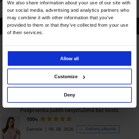
We also share information about your use of our site with
our social media, advertising and analytics partners who
may combine it with other information that you’ve
POSLEDNÍ RECENZE
provided to them or that they’ve collected from your use
of their services.
Podprsenka Galla nevyztužená
100
%
Allow all
Růžena
06. 08. 2026
Ověřený zákazník
Rychlé dodání, spokojenost
Customize
Tento produkt doporučuji
Přečíst celou recenzi
Deny
Podprsenka Judith nevyztužená bez kostic
100
%
Daniela
06. 08. 2026
Ověřený zákazník