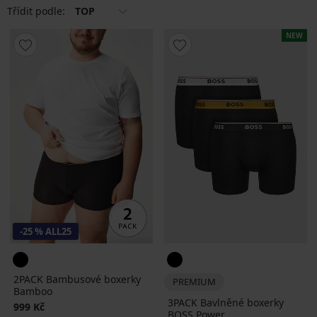
Třídit podle:
TOP
NEW
-25 % ALL25
2PACK Bambusové boxerky
PREMIUM
Bamboo
3PACK Bavlněné boxerky
999 Kč
BOSS Power