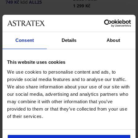
749 Kč
kód
ALL25
1 299 Kč
Consent
Details
About
This website uses cookies
Nejoblíbenější značky
We use cookies to personalise content and ads, to
MEN-A
Gino
Calvin Klein
FILA
provide social media features and to analyse our traffic.
We also share information about your use of our site with
Nejčastěji vybírané barvy
our social media, advertising and analytics partners who
černá
modrá
vícebarevná
šedá
may combine it with other information that you’ve
provided to them or that they’ve collected from your use
Nejčastěji vybírané velikosti
of their services.
L
XL
M
XXL