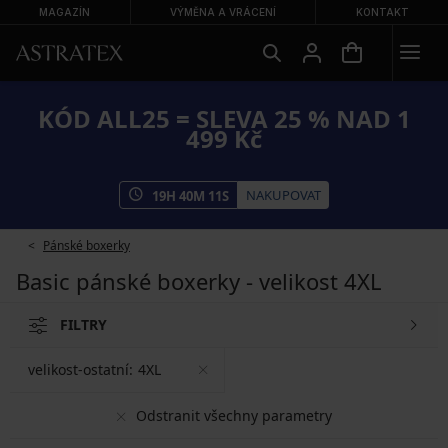
MAGAZÍN
VÝMĚNA A VRÁCENÍ
KONTAKT
KÓD ALL25 = SLEVA 25 % NAD 1
499 Kč
NAKUPOVAT
19
H
40
M
10
S
Pánské boxerky
Basic pánské boxerky - velikost 4XL
FILTRY
velikost-ostatní:
4XL
Odstranit všechny parametry