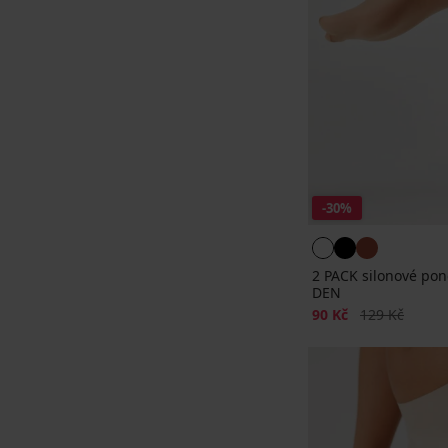
-30%
2 PACK silonové pon
DEN
Sleva
Původní cena
90 Kč
129 Kč