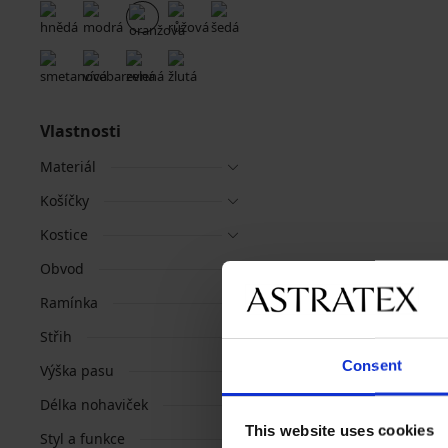
Vlastnosti
Materiál
Košíčky
Kostice
Obvod
Ramínka
Střih
Consent
Výška pasu
Délka nohaviček
This website uses cookies
Styl a funkce