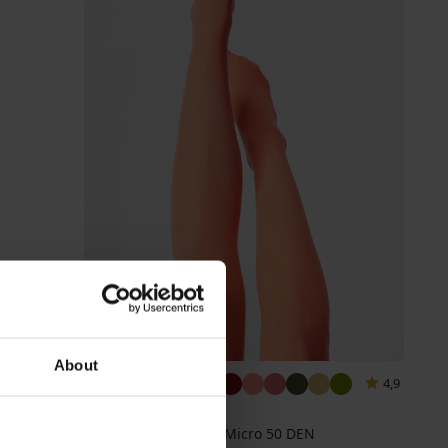
-40%
About
4,9
Punčochové kalhoty Micro 50 DEN