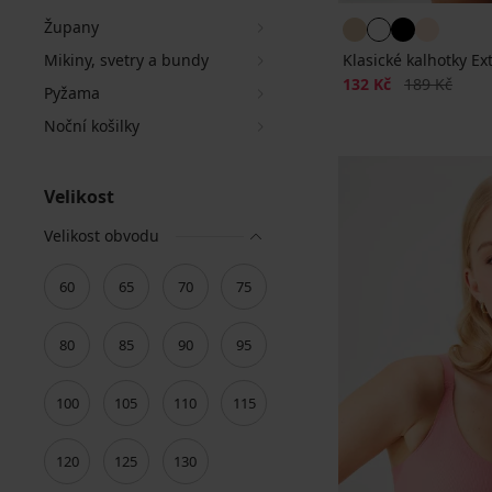
Župany
Mikiny, svetry a bundy
Klasické kalhotky Ext
Sleva
Původní cen
132 Kč
189 Kč
Pyžama
Noční košilky
Velikost
Velikost obvodu
60
65
70
75
80
85
90
95
100
105
110
115
120
125
130