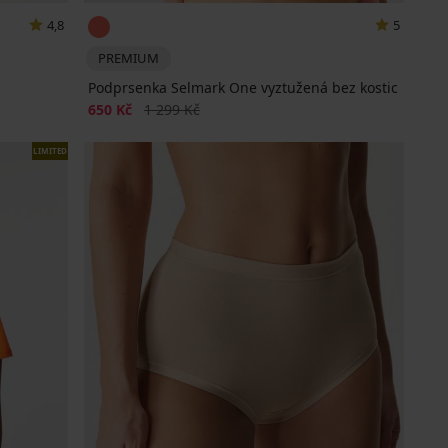
4,8
5
PREMIUM
Podprsenka Selmark One vyztužená bez kostic
Sleva
Původní cena
650 Kč
1 299 Kč
LIMITED