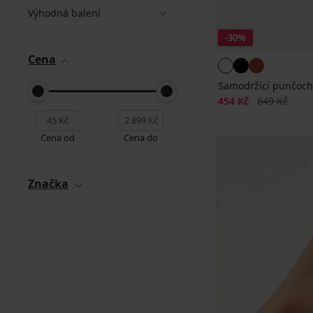
Výhodná balení
-30%
Cena
Samodržící punčochy
Sleva
Původní cen
454 Kč
649 Kč
Cena od
Cena do
Značka