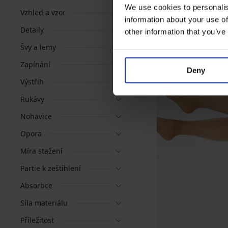
We use cookies to personalis
Vzhled a vzor
information about your use of
Detaily
other information that you’ve
Švy a lemy
Zapínání
Deny
Výstřih
Rukávy
Nohavice
Opora
Míra stažení
Partie k zeštíhlení
Absorbce
Síla materiálu
Příležitost