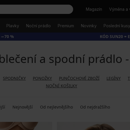
Hledat
Magazín
Výměna a 
Plavky
Noční prádlo
Premium
Novinky
Poslední kus
 −70 %
KÓD SUN20 = 
lečení a spodní prádlo 
SPODNIČKY
PONOŽKY
PUNČOCHOVÉ ZBOŽÍ
LEGÍNY
NOČNÍ KOŠILKY
jší
Nejnovější
Od nejlevnějšího
Od nejdražšího