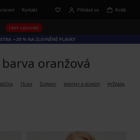
vrácení
Kontakt
Přihlásit se
Košík
y
Letní výprodej
EXTRA −20 % NA ZLEVNĚNÉ PLAVKY
- barva oranžová
TRIČKA
TÍLKA
ŽUPANY
MIKINY A BUNDY
PYŽAMA