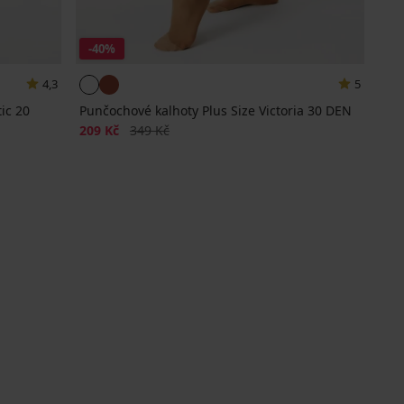
-40%
4,3
5
ic 20
Punčochové kalhoty Plus Size Victoria 30 DEN
Sleva
Původní cena
209 Kč
349 Kč