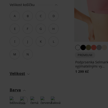
Velikost košíčku
A
B
C
D
E
F
G
H
I
J
K
L
M
N
PREMIUM
Podprsenka Selmark
vyjímatelnými vy...
1 299 Kč
Velikost
Barva