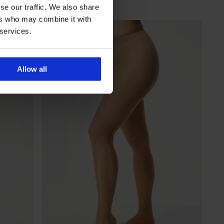
Sleva
Původní cena
137 Kč
229 Kč
se our traffic. We also share
ers who may combine it with
 services.
Allow all