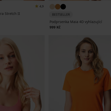
4,9
ra Stretch II
BESTSELLER
a
Podprsenka Maia 4D vyhlazující
999 Kč