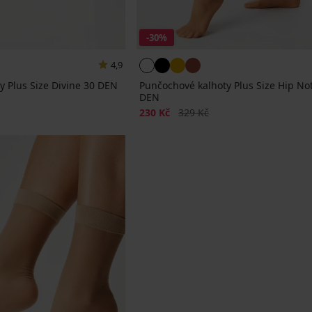
-30%
4,9
 Plus Size Divine 30 DEN
Punčochové kalhoty Plus Size Hip Not
DEN
a
Sleva
Původní cena
230 Kč
329 Kč