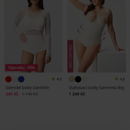
Výprodej
-70%
4,9
4,8
Dámské body Dantelle
Stahovací body Sanremo Big
Sleva
Původní cena
345 Kč
1 149 Kč
1 249 Kč