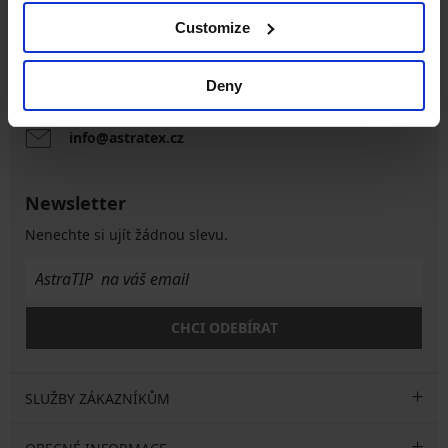
Customize
Zákaznická podpora
V pracovních dnech od 8:00 do 17:00
Deny
491 204 304
info@astratex.cz
Newsletter
Nenechte si ujít žádnou slevu.
CHCI ODEBÍRAT
SLUŽBY ZÁKAZNÍKŮM