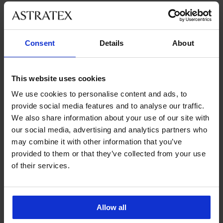
Nejoblíbenější značky
Consent
Details
About
Astratex
Dorina
Gorsenia
Ysabel Mora
Nejčastěji vybírané barvy
This website uses cookies
béžová
černá
bílá
růžová
We use cookies to personalise content and ads, to
Nejčastěji vybírané velikosti
provide social media features and to analyse our traffic.
L
M
XL
S
We also share information about your use of our site with
our social media, advertising and analytics partners who
may combine it with other information that you’ve
provided to them or that they’ve collected from your use
Výměna a vrácení
of their services.
8 % z nákupu zpět
zdarma
Chytrý průvodce
Výhodné poštovné
Allow all
velikostmi