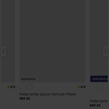
Bestseller
-20% BRA20
4,9
4,9
í
Podprsenka Spacer Delicate Flower
999 Kč
Podprsenka
849 Kč