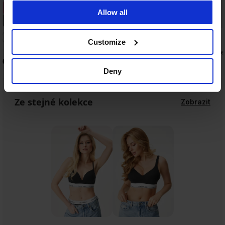
3+1 ZDARMA
3+1 ZDARMA
Allow all
PREMIUM
PREMIUM
Customize
Tanga HUGO ID bavlněná
Tanga Bluebella Marsei
629 Kč
789 Kč
Deny
Ze stejné kolekce
Zobrazit