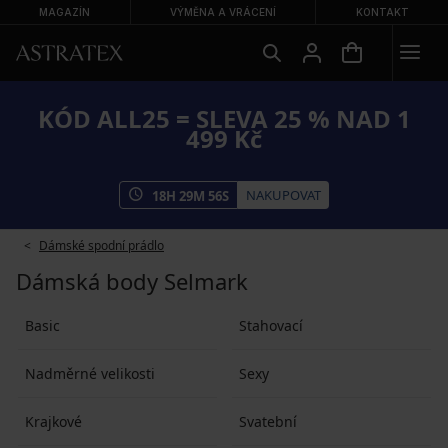
MAGAZÍN
VÝMĚNA A VRÁCENÍ
KONTAKT
KÓD ALL25 = SLEVA 25 % NAD 1
499 Kč
NAKUPOVAT
18
H
29
M
56
S
Dámské spodní prádlo
Dámská body Selmark
Basic
Stahovací
Nadměrné velikosti
Sexy
Krajkové
Svatební