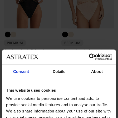
PREMIUM
PREMIUM
Krajkové body Selmark
Krajkové body Selmark
Manuela
Manuela
3 199 Kč
3 199 Kč
Consent
Details
About
This website uses cookies
We use cookies to personalise content and ads, to
provide social media features and to analyse our traffic.
We also share information about your use of our site with
Nejoblíbenější značky
our social media, advertising and analytics partners who