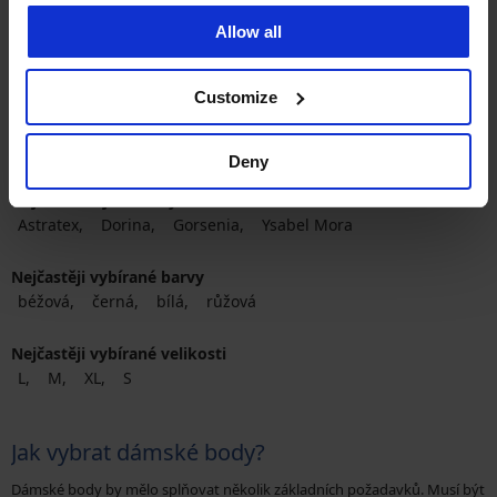
380 Kč
949 Kč
Allow all
Customize
Deny
Nejoblíbenější značky
Astratex
Dorina
Gorsenia
Ysabel Mora
Nejčastěji vybírané barvy
béžová
černá
bílá
růžová
Nejčastěji vybírané velikosti
L
M
XL
S
Jak vybrat dámské body?
Dámské body by mělo splňovat několik základních požadavků. Musí být