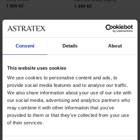
1 999 Kč
1 999 Kč
Consent
Details
About
This website uses cookies
We use cookies to personalise content and ads, to
provide social media features and to analyse our traffic.
We also share information about your use of our site with
our social media, advertising and analytics partners who
may combine it with other information that you’ve
Výprodej
-60%
provided to them or that they’ve collected from your use
of their services.
4,8
Dámské body Stripes
Sleva
Původní cena