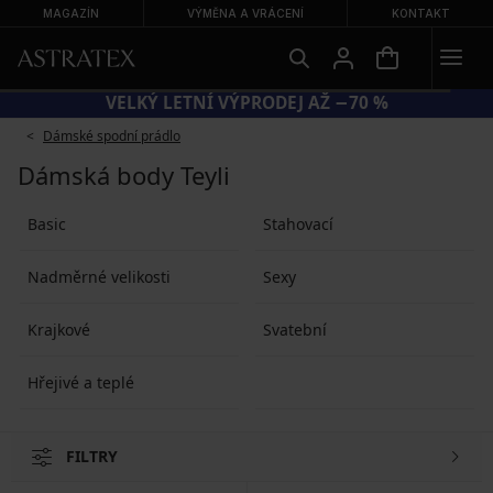
MAGAZÍN
VÝMĚNA A VRÁCENÍ
KONTAKT
VELKÝ LETNÍ VÝPRODEJ AŽ −70 %
Dámské spodní prádlo
Dámská body Teyli
Basic
Stahovací
Nadměrné velikosti
Sexy
Krajkové
Svatební
Hřejivé a teplé
FILTRY