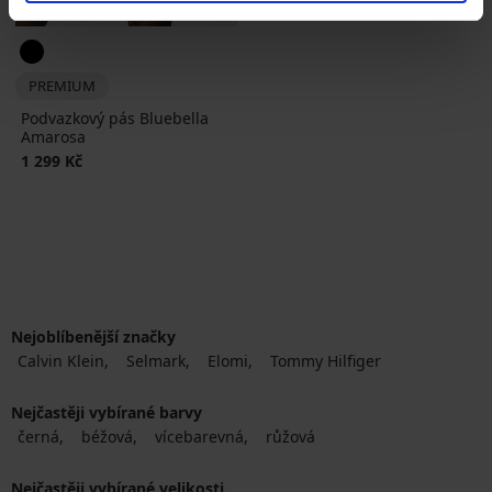
PREMIUM
Podvazkový pás Bluebella
Amarosa
1 299 Kč
Nejoblíbenější značky
Calvin Klein
Selmark
Elomi
Tommy Hilfiger
Nejčastěji vybírané barvy
černá
béžová
vícebarevná
růžová
Nejčastěji vybírané velikosti