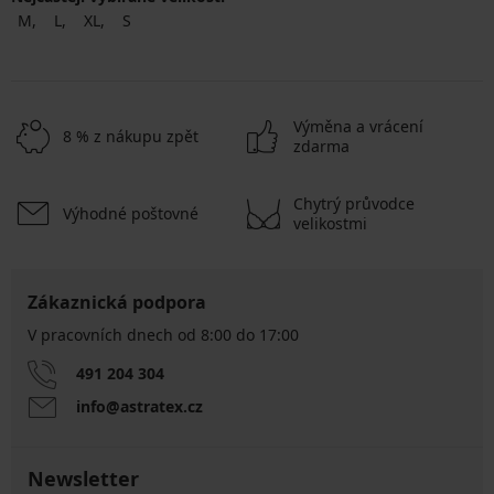
M
L
XL
S
Výměna a vrácení
8 % z nákupu zpět
zdarma
Chytrý průvodce
Výhodné poštovné
velikostmi
Zákaznická podpora
V pracovních dnech od 8:00 do 17:00
491 204 304
info@astratex.cz
Newsletter