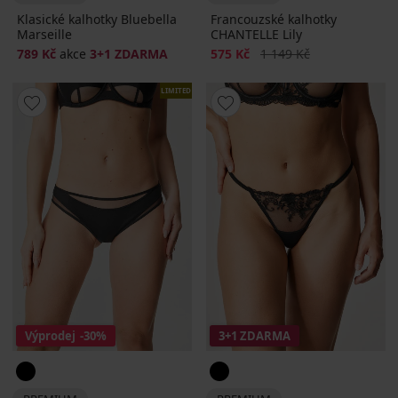
Klasické kalhotky Bluebella
Francouzské kalhotky
Marseille
CHANTELLE Lily
Sleva
Původní cena
789 Kč
akce
3+1 ZDARMA
575 Kč
1 149 Kč
LIMITED
Výprodej
-30%
3+1 ZDARMA