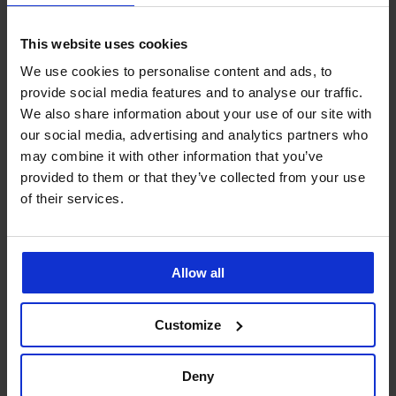
PREMIUM
PREMIUM
This website uses cookies
Spodní díl plavek Elomi Fiji
Spodní díl plavek Elomi
Falls
Maluku Island
We use cookies to personalise content and ads, to
Sleva
Původní cena
Sleva
Původní cena
330 Kč
1 099 Kč
699 Kč
999 Kč
provide social media features and to analyse our traffic.
264 Kč
kód
SUN20
559 Kč
kód
SUN20
We also share information about your use of our site with
our social media, advertising and analytics partners who
may combine it with other information that you’ve
LIMITED
provided to them or that they’ve collected from your use
of their services.
Allow all
Customize
Deny