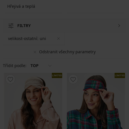
Hřejivá a teplá
FILTRY
velikost-ostatní:
uni
Odstranit všechny parametry
Třídit podle:
TOP
LIMITED
LIMITED