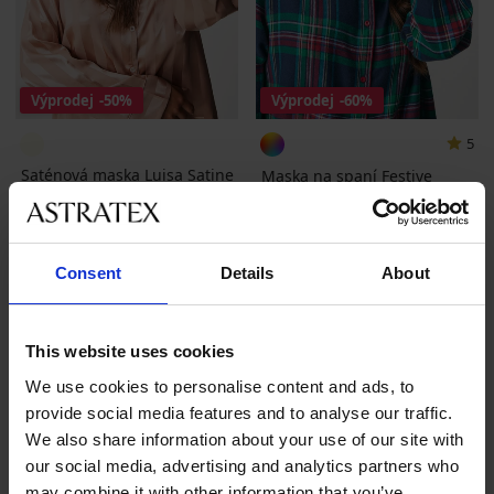
Výprodej
-50%
Výprodej
-60%
5
Saténová maska Luisa Satine
Maska na spaní Festive
na spaní
lights
Sleva
Původní cena
75 Kč
149 Kč
Sleva
Původní cena
64 Kč
159 Kč
Consent
Details
About
This website uses cookies
We use cookies to personalise content and ads, to
provide social media features and to analyse our traffic.
Nejoblíbenější značky
We also share information about your use of our site with
Astratex
PINK STORM
Dkaren Sp. z o.o.
Jadea
our social media, advertising and analytics partners who
may combine it with other information that you’ve