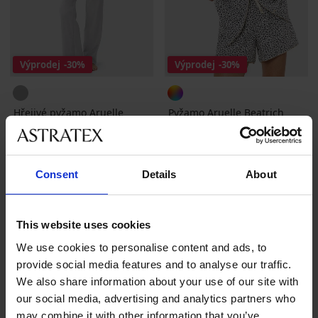
Výprodej
-30%
Výprodej
-30%
Hřejivé pyžamo Aruelle
Pyžamo Aruelle Beatrich
Gabby dlouhé
krátké
Sleva
Původní cena
Sleva
Původní cena
1 189 Kč
1 699 Kč
1 189 Kč
1 699 Kč
Consent
Details
About
This website uses cookies
We use cookies to personalise content and ads, to
provide social media features and to analyse our traffic.
We also share information about your use of our site with
Nejoblíbenější značky
Astratex
PINK STORM
Dkaren Sp. z o.o.
Jadea
our social media, advertising and analytics partners who
may combine it with other information that you’ve