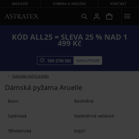
MAGAZÍN
VÝMĚNA A VRÁCENÍ
KONTAKT
KÓD ALL25 = SLEVA 25 % NAD 1
499 Kč
NAKUPOVAT
18
H
27
M
58
S
Dámské noční prádlo
Dámská pyžama Aruelle
Basic
Bavlněná
Saténová
Nadměrné velikosti
Těhotenská
Kojicí