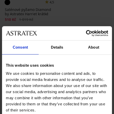
4,5
Saténové pyžamo Diamond
by Astratex Harriet krátké
Sleva
Původní cena
510 Kč
1 019 Kč
Consent
Details
About
This website uses cookies
Nejoblíbenější značky
We use cookies to personalise content and ads, to
Astratex
PINK STORM
Jadea
Dkaren Sp. z o.o.
provide social media features and to analyse our traffic.
We also share information about your use of our site with
Nejčastěji vybírané barvy
our social media, advertising and analytics partners who
černá
modrá
růžová
fialová
may combine it with other information that you’ve
provided to them or that they’ve collected from your use
Nejčastěji vybírané velikosti
of their services.
L
M
XL
XXL