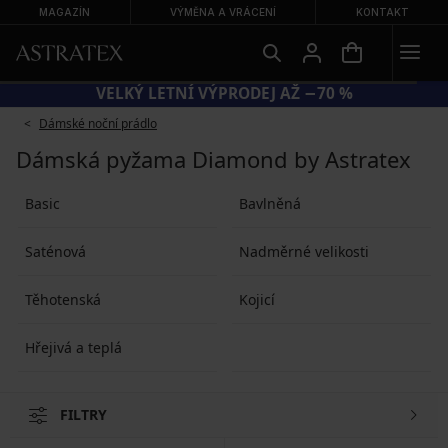
MAGAZÍN
VÝMĚNA A VRÁCENÍ
KONTAKT
VELKÝ LETNÍ VÝPRODEJ AŽ −70 %
Dámské noční prádlo
Dámská pyžama Diamond by Astratex
Basic
Bavlněná
Saténová
Nadměrné velikosti
Těhotenská
Kojicí
Hřejivá a teplá
FILTRY