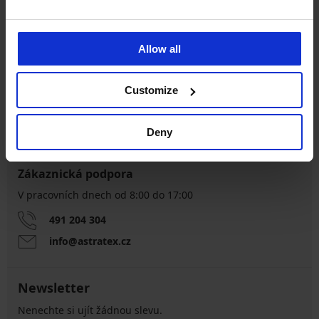
Allow all
Výměna a vrácení
8 % z nákupu zpět
zdarma
Customize
Chytrý průvodce
Výhodné poštovné
velikostmi
Deny
Zákaznická podpora
V pracovních dnech od 8:00 do 17:00
491 204 304
info@astratex.cz
Newsletter
Nenechte si ujít žádnou slevu.