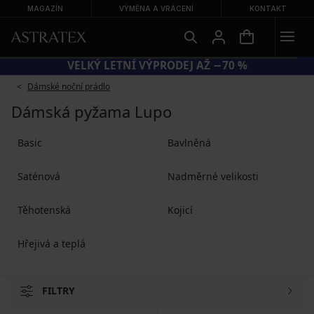
MAGAZÍN
VÝMĚNA A VRÁCENÍ
KONTAKT
VELKÝ LETNÍ VÝPRODEJ AŽ −70 %
Dámské noční prádlo
Dámská pyžama Lupo
Basic
Bavlněná
Saténová
Nadměrné velikosti
Těhotenská
Kojicí
Hřejivá a teplá
FILTRY