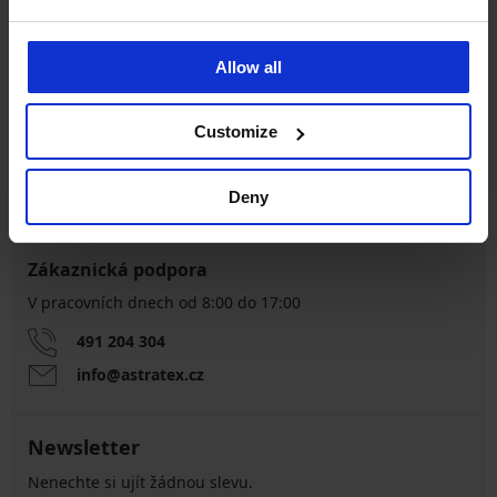
Allow all
Výměna a vrácení
8 % z nákupu zpět
zdarma
Customize
Chytrý průvodce
Výhodné poštovné
velikostmi
Deny
Zákaznická podpora
V pracovních dnech od 8:00 do 17:00
491 204 304
info@astratex.cz
Newsletter
Nenechte si ujít žádnou slevu.