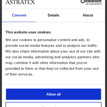
velikostmi
Consent
Details
About
Zákaznická podpora
V pracovních dnech od 8:00 do 17:00
This website uses cookies
491 204 304
We use cookies to personalise content and ads, to
info@astratex.cz
provide social media features and to analyse our traffic.
We also share information about your use of our site with
Newsletter
our social media, advertising and analytics partners who
may combine it with other information that you’ve
Nenechte si ujít žádnou slevu.
provided to them or that they’ve collected from your use
of their services.
CHCI ODEBÍRAT
Allow all
SLUŽBY ZÁKAZNÍKŮM