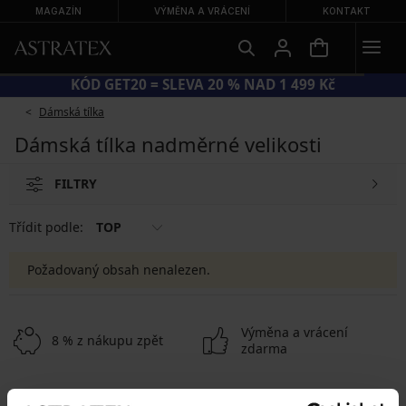
MAGAZÍN
VÝMĚNA A VRÁCENÍ
KONTAKT
KÓD GET20 = SLEVA 20 % NAD 1 499 Kč
Dámská tílka
Dámská tílka nadměrné velikosti
FILTRY
Třídit podle:
TOP
Požadovaný obsah nenalezen.
Výměna a vrácení
8 % z nákupu zpět
zdarma
Chytrý průvodce
Výhodné poštovné