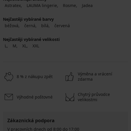
Astratex
LAUMA lingerie
Rosme
Jadea
Nejčastěji vybírané barvy
béžová
černá
bílá
červená
Nejčastěji vybírané velikosti
L
M
XL
XXL
Výměna a vrácení
8 % z nákupu zpět
zdarma
Chytrý průvodce
Výhodné poštovné
velikostmi
Zákaznická podpora
V pracovních dnech od 8:00 do 17:00