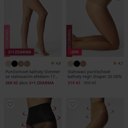
2+1 ZDARMA
-20%
4,8
4,7
Punčochové kalhoty Slimmer
Stahovací punčochové
se stahovacím efektem 17...
kalhoty High Shaper 20 DEN
Sleva
Původní cena
269 Kč
akce
2+1 ZDARMA
319 Kč
399 Kč