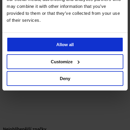
may combine it with other information that you’ve
provided to them or that they’ve collected from your use
of their services.
Allow all
-20%
Customize
4,7
Stahovací punčochové
kalhoty High Shaper 20 DEN
Deny
Sleva
Původní cena
319 Kč
399 Kč
Nejoblíbenější značky