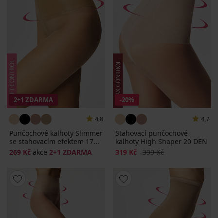
2+1 ZDARMA
-20%
4,8
4,7
Punčochové kalhoty Slimmer
Stahovací punčochové
se stahovacím efektem 17...
kalhoty High Shaper 20 DEN
Sleva
Původní cena
269 Kč
akce
2+1 ZDARMA
319 Kč
399 Kč