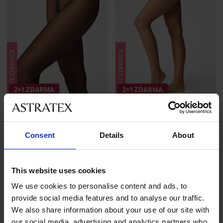
2+1 ZDARMA
2+1 ZDARMA
4,8
4,8
Punčochové kalhoty Slimmer
Punčochové kalhoty Slimmer
se stahovacím efektem 17...
se stahovacím efektem 17...
Consent
Details
About
269 Kč
akce
2+1 ZDARMA
269 Kč
akce
2+1 ZDARMA
This website uses cookies
We use cookies to personalise content and ads, to
provide social media features and to analyse our traffic.
We also share information about your use of our site with
our social media, advertising and analytics partners who