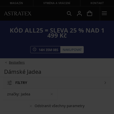
MAGAZÍN
VÝMĚNA A VRÁCENÍ
KONTAKT
KÓD ALL25 = SLEVA 25 % NAD 1
499 Kč
NAKUPOVAT
14
H
35
M
07
S
Bestsellers
Dámské Jadea
FILTRY
značky:
Jadea
Odstranit všechny parametry