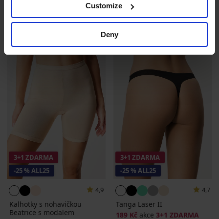
Customize
209 Kč
kód
ALL25
Deny
3+1 ZDARMA
3+1 ZDARMA
-25 % ALL25
-25 % ALL25
4,9
4,7
Kalhotky s nohavičkou
Tanga Laser II
Beatrice s modalem
189 Kč
akce
3+1 ZDARMA