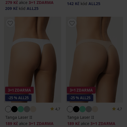
279 Kč
akce
3+1 ZDARMA
142 Kč
kód
ALL25
209 Kč
kód
ALL25
3+1 ZDARMA
3+1 ZDARMA
-25 % ALL25
-25 % ALL25
4,7
4,7
Tanga Laser II
Tanga Laser II
189 Kč
akce
3+1 ZDARMA
189 Kč
akce
3+1 ZDARMA