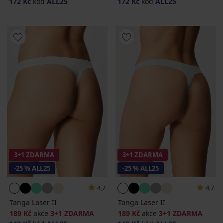
172 Kč
kód
ALL25
172 Kč
kód
ALL25
3+1 ZDARMA
3+1 ZDARMA
-25 % ALL25
-25 % ALL25
4,7
4,7
Tanga Laser II
Tanga Laser II
189 Kč
akce
3+1 ZDARMA
189 Kč
akce
3+1 ZDARMA