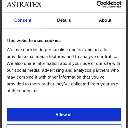
Consent
Details
About
This website uses cookies
We use cookies to personalise content and ads, to
provide social media features and to analyse our traffic.
We also share information about your use of our site with
our social media, advertising and analytics partners who
may combine it with other information that you’ve
provided to them or that they’ve collected from your use
3+1 ZDARMA
of their services.
Výprodej
-70%
-25 % ALL25
4,8
4,9
Allow all
Dámské tričko Belle s
Kalhotky s nohavičkou
modalem
Beatrice s modalem
Sleva
Původní cena
120 Kč
399 Kč
279 Kč
akce
3+1 ZDARMA