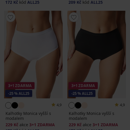
172 Kč
kód
ALL25
209 Kč
kód
ALL25
3+1 ZDARMA
3+1 ZDARMA
-25 % ALL25
-25 % ALL25
4,9
4,9
Kalhotky Monica vyšší s
Kalhotky Monica vyšší s
modalem
modalem
229 Kč
akce
3+1 ZDARMA
229 Kč
akce
3+1 ZDARMA