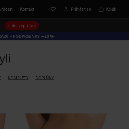
vrácení
Kontakt
Přihlásit se
Košík
y
Letní výprodej
RA20 = PODPRSENKY −20 %
yli
Y
KOMPLETY
DOPLŇKY