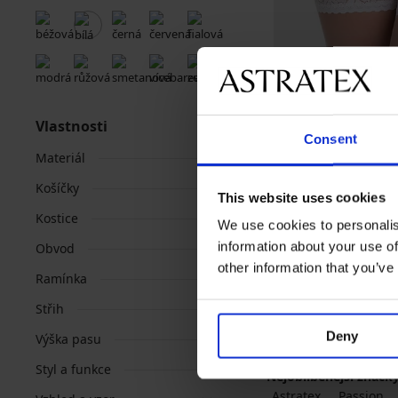
Výprodej
-40%
Vlastnosti
Consent
Podvazkový pás Joa
Materiál
Sleva
Původní cen
287 Kč
479 Kč
Košíčky
This website uses cookies
Kostice
We use cookies to personalis
information about your use of
Obvod
other information that you’ve
Ramínka
Střih
Deny
Výška pasu
Styl a funkce
Nejoblíbenější značk
Astratex
Passion