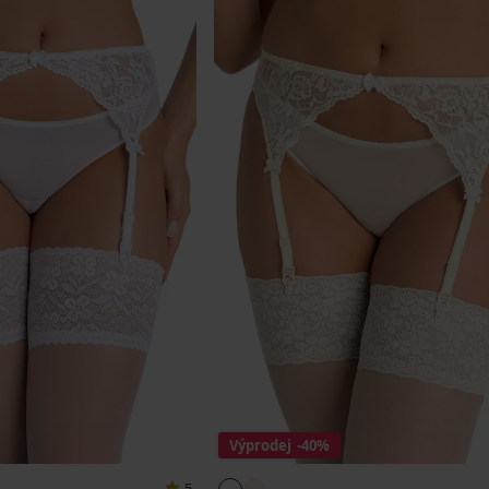
Výprodej
-40%
5