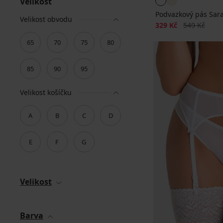
Velikost
Podvazkový pás Sar
Velikost obvodu
Sleva
Původní cen
329 Kč
549 Kč
65
70
75
80
85
90
95
Velikost košíčku
A
B
C
D
E
F
G
Velikost
Barva