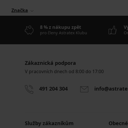
Značka
8 % z nákupu zpět
V
pro členy Astratex Klubu
On
Zákaznická podpora
V pracovních dnech od 8:00 do 17:00
491 204 304
info@astrate
Služby zákazníkům
Obecné