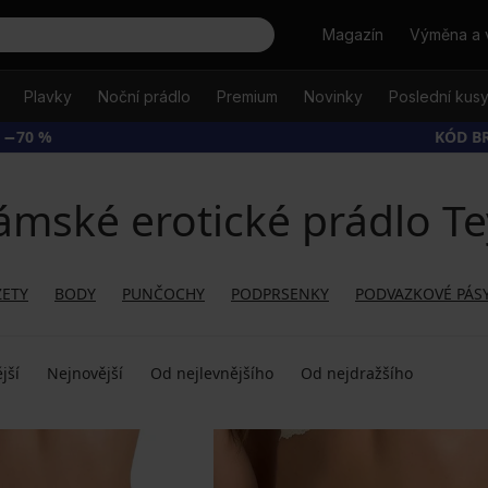
Hledat
Magazín
Výměna a 
Plavky
Noční prádlo
Premium
Novinky
Poslední kus
 −70 %
KÓD B
mské erotické prádlo Te
ETY
BODY
PUNČOCHY
PODPRSENKY
PODVAZKOVÉ PÁS
jší
Nejnovější
Od nejlevnějšího
Od nejdražšího