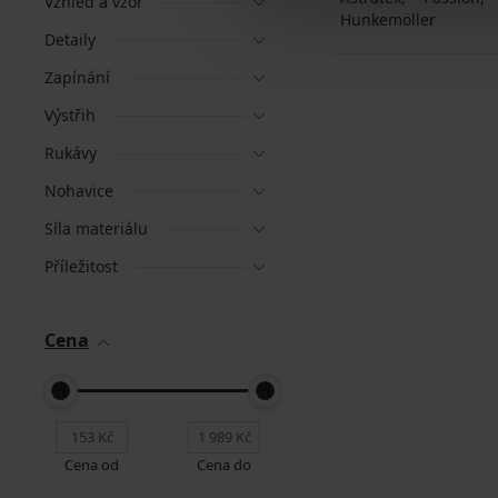
Vzhled a vzor
Hunkemöller
Detaily
Zapínání
Výstřih
Rukávy
Nohavice
Síla materiálu
Příležitost
Cena
Cena od
Cena do