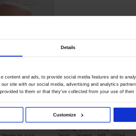
4,7
Details
nna
a
e content and ads, to provide social media features and to analy
 our site with our social media, advertising and analytics partn
 provided to them or that they’ve collected from your use of their
Customize
y
Nejčastěji vybírané barvy
Dkaren Sp. z o.o.
černá
červená
bílá
růžová