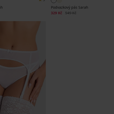
ah
Podvazkový pás Sarah
a
Sleva
Původní cena
329 Kč
549 Kč