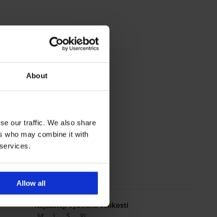
About
se our traffic. We also share
ers who may combine it with
 services.
Allow all
Nejčastěji vybírané velikosti
M
L
S
XL