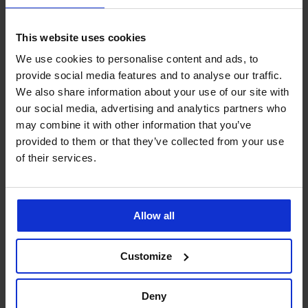
4,7
Sportovní legíny Seamless
Těhotenské legíny Mama
This website uses cookies
FIT
729 Kč
Sleva
Původní cena
804 Kč
1 149 Kč
We use cookies to personalise content and ads, to
provide social media features and to analyse our traffic.
We also share information about your use of our site with
our social media, advertising and analytics partners who
may combine it with other information that you’ve
provided to them or that they’ve collected from your use
of their services.
Allow all
Customize
-30%
Deny