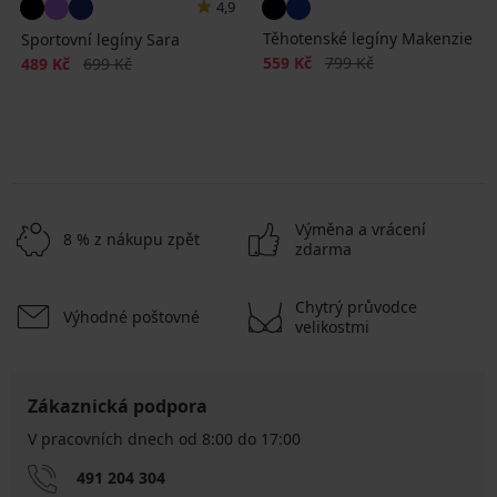
4,9
Těhotenské legíny Makenzie
Sportovní legíny Sara
Sleva
Původní cena
Sleva
Původní cena
559 Kč
799 Kč
489 Kč
699 Kč
Výměna a vrácení
8 % z nákupu zpět
zdarma
Chytrý průvodce
Výhodné poštovné
velikostmi
Zákaznická podpora
V pracovních dnech od 8:00 do 17:00
491 204 304