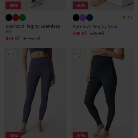
-30%
-30%
4,9
Sportovní legíny Seamless
Sportovní legíny Sara
FIT
Sleva
Původní cena
489 Kč
699 Kč
Sleva
Původní cena
804 Kč
1 149 Kč
-30%
-30%