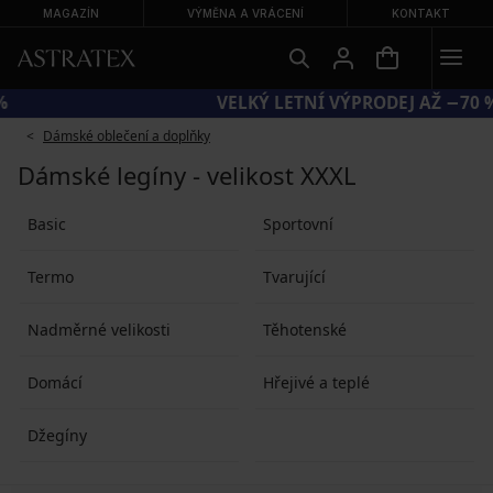
MAGAZÍN
VÝMĚNA A VRÁCENÍ
KONTAKT
KÓD BRA20 = PODPRSENKY −20 %
Dámské oblečení a doplňky
Dámské legíny - velikost XXXL
Basic
Sportovní
Termo
Tvarující
Nadměrné velikosti
Těhotenské
Domácí
Hřejivé a teplé
Džegíny