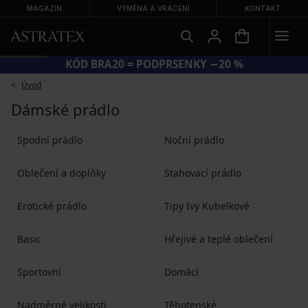
MAGAZÍN
VÝMĚNA A VRÁCENÍ
KONTAKT
KÓD BRA20 = PODPRSENKY −20 %
Úvod
Dámské prádlo
Spodní prádlo
Noční prádlo
Oblečení a doplňky
Stahovací prádlo
Erotické prádlo
Tipy Ivy Kubelkové
Basic
Hřejivé a teplé oblečení
Sportovní
Domácí
Nadměrné velikosti
Těhotenské