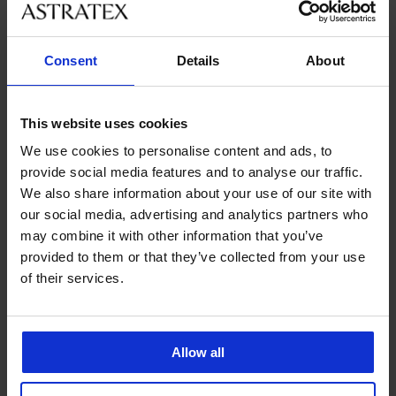
Consent
Details
About
This website uses cookies
Bestseller
-20% BRA20
We use cookies to personalise content and ads, to
5
4,9
provide social media features and to analyse our traffic.
We also share information about your use of our site with
Podprsenka Spacer Flexicup
Dotted Mesh II
our social media, advertising and analytics partners who
Podprsenka Spacer 3D Lady
999 Kč
Grace New
may combine it with other information that you’ve
799 Kč
kód:
BRA20
1 199 Kč
provided to them or that they’ve collected from your use
of their services.
Allow all