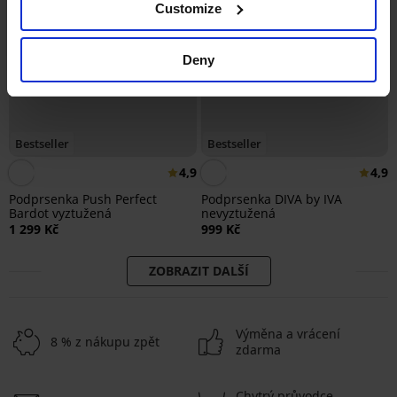
Customize
Deny
Bestseller
Bestseller
4,9
4,9
Podprsenka Push Perfect
Podprsenka DIVA by IVA
Bardot vyztužená
nevyztužená
1 299 Kč
999 Kč
ZOBRAZIT DALŠÍ
Výměna a vrácení
8 % z nákupu zpět
zdarma
Chytrý průvodce