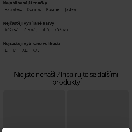
Nejoblíbenější značky
Astratex
Dorina
Rosme
Jadea
Nejčastěji vybírané barvy
béžová
černá
bílá
růžová
Nejčastěji vybírané velikosti
L
M
XL
XXL
Nic jste nenašli? Inspirujte se dalšími
produkty