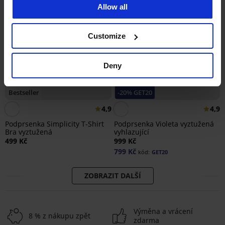
Allow all
Customize
Deny
Bestseller
-20% GET20
4,9
4,9
Podprsenka Simplicity T-Shirt
Podprsenka Violeta vyztužená
Bra vyztužená
vyhlazující
499 Kč
999 Kč
799 Kč
kód:
GET20
ZOBRAZIT DALŠÍ
Výměna a vrácení
8 % z nákupu zpět
zdarma