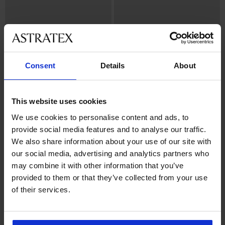
Consent
Details
About
-20% GET20
Bestseller
4,9
4,9
This website uses cookies
Podprsenka Push Perfect
We use cookies to personalise content and ads, to
Bardot vyztužená
Podprsenka Maia 4D Soft
1 299 Kč
provide social media features and to analyse our traffic.
Control Deluxe vyztužená
We also share information about your use of our site with
999 Kč
799 Kč
our social media, advertising and analytics partners who
kód:
GET20
may combine it with other information that you’ve
provided to them or that they’ve collected from your use
of their services.