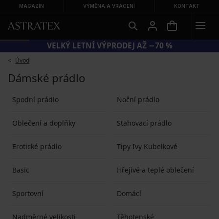
MAGAZÍN
VÝMĚNA A VRÁCENÍ
KONTAKT
VELKÝ LETNÍ VÝPRODEJ AŽ −70 %
Úvod
Dámské prádlo
Spodní prádlo
Noční prádlo
Oblečení a doplňky
Stahovací prádlo
Erotické prádlo
Tipy Ivy Kubelkové
Basic
Hřejivé a teplé oblečení
Sportovní
Domácí
Nadměrné velikosti
Těhotenské