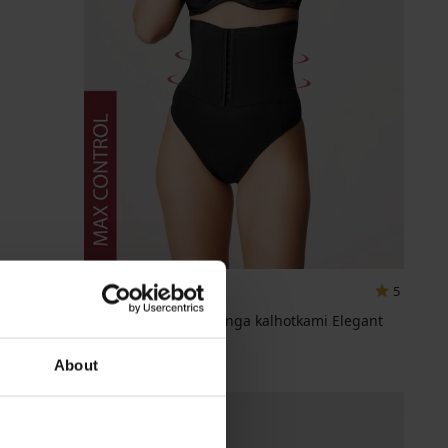
5
Stahovací korzet s tanga kalhotkami Elegant
Shape
999 Kč
About