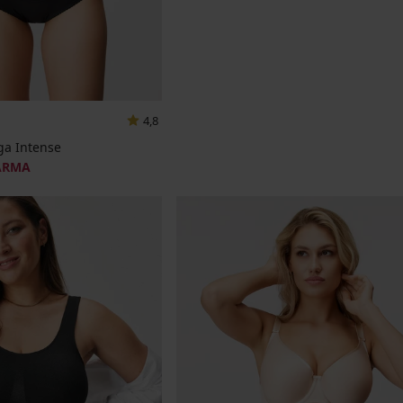
4,8
ga Intense
ARMA