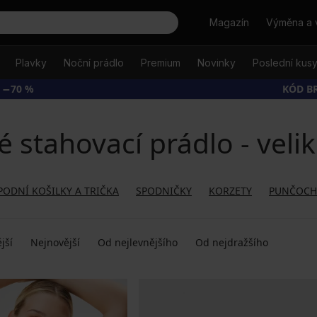
Hledat
Magazín
Výměna a 
Plavky
Noční prádlo
Premium
Novinky
Poslední kus
 −70 %
KÓD B
 stahovací prádlo - velik
PODNÍ KOŠILKY A TRIČKA
SPODNIČKY
KORZETY
PUNČOCH
jší
Nejnovější
Od nejlevnějšího
Od nejdražšího