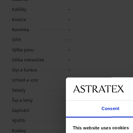
Košíčky
Kostice
Ramínka
Střih
Výška pasu
Délka nohaviček
Styl a funkce
Vzhled a vzor
Detaily
Švy a lemy
Consent
Zapínání
Výstřih
This website uses cookies
Rukávy