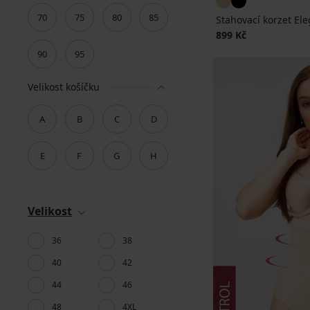
70
75
80
85
Stahovací korzet El
899 Kč
90
95
Velikost košíčku
A
B
C
D
E
F
G
H
Velikost
36
38
40
42
44
46
48
4XL