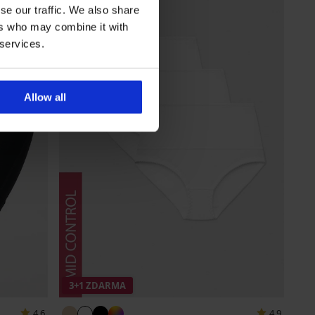
se our traffic. We also share
ers who may combine it with
 services.
Allow all
3+1 ZDARMA
4,6
4,9