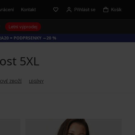
vrácení
Kontakt
Přihlásit se
Košík
y
Letní výprodej
RA20 = PODPRSENKY −20 %
ost 5XL
OVÉ ZBOŽÍ
LEGÍNY