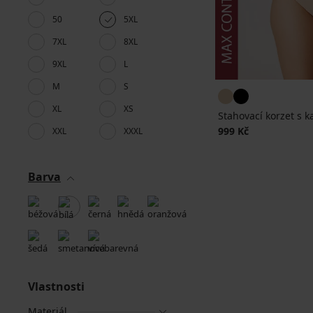
50
5XL
7XL
8XL
9XL
L
M
S
XL
XS
Stahovací korzet s 
999 Kč
XXL
XXXL
Barva
Vlastnosti
Materiál