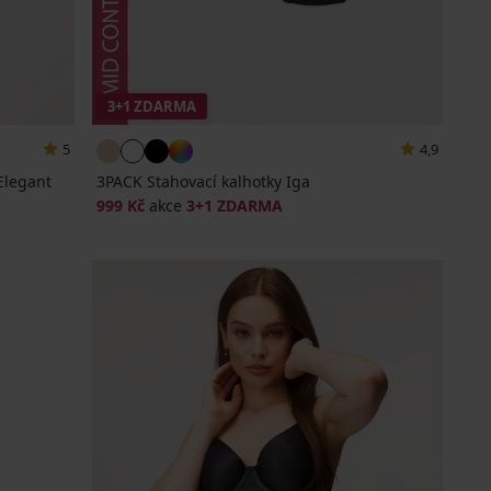
3+1 ZDARMA
5
4,9
Elegant
3PACK Stahovací kalhotky Iga
999 Kč
akce
3+1 ZDARMA