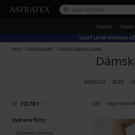
Dámské
Pánské
VELKÝ LETNÍ VÝPRODEJ AŽ
Úvod
Dámské prádlo
Dámské stahovací prádlo
Dámské
KALHOTKY
BODY
S
FILTRY
TOP
Nejprodávaně
Vybrané filtry:
Odstranit všechny