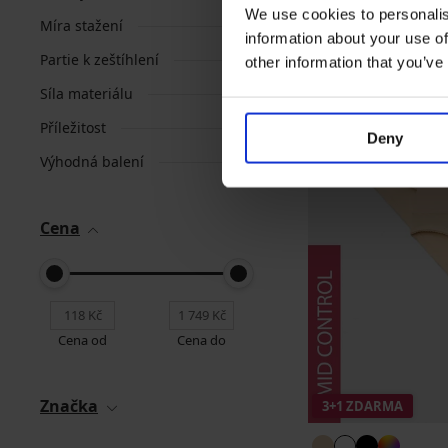
We use cookies to personalis
Míra stažení
information about your use of
Partie k zeštíhlení
other information that you’ve
Síla materiálu
Příležitost
Deny
Výhodná balení
Cena
Cena od
Cena do
Značka
3+1 ZDARMA