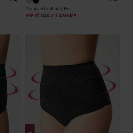
Stahovací kalhotky Eve
449 Kč
akce
3+1 ZDARMA