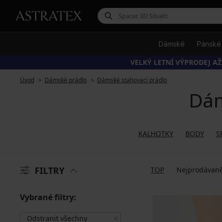
Dámské
Pánské
VELKÝ LETNÍ VÝPRODEJ AŽ
Úvod
Dámské prádlo
Dámské stahovací prádlo
Dám
KALHOTKY
BODY
S
FILTRY
TOP
Nejprodávaně
Vybrané filtry:
Odstranit všechny