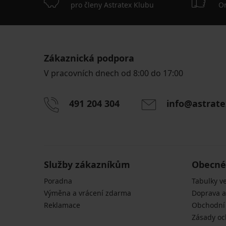
pro členy Astratex Klubu
On
Zákaznická podpora
V pracovních dnech od 8:00 do 17:00
491 204 304
info@astrate
Služby zákazníkům
Obecné
Poradna
Tabulky ve
Výměna a vrácení zdarma
Doprava a
Reklamace
Obchodní
Zásady oc