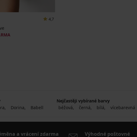
4,7
Eve
ARMA
y
Nejčastěji vybírané barvy
ora
Dorina
Babell
béžová
černá
bílá
vícebarevná
ýměna a vrácení zdarma
Výhodné poštovné