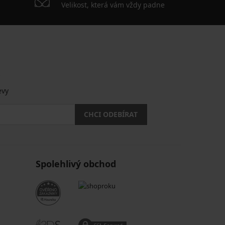
Velikost, která vám vždy padne
.
evy
CHCI ODEBÍRAT
Spolehlivý obchod