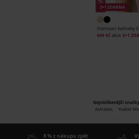
3+1 ZDARMA
Stahovací kalhotky 
449 Kč
akce
3+1 ZD
Nejoblíbenější značk
Astratex
Ysabel M
8 % z nákupu zpět
V