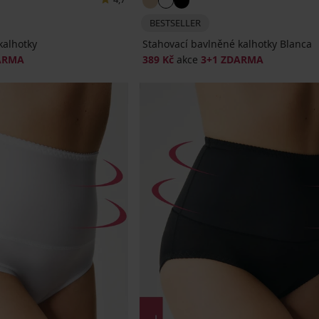
BESTSELLER
kalhotky
Stahovací bavlněné kalhotky Blanca
ARMA
389 Kč
akce
3+1 ZDARMA