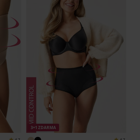
3+1 ZDARMA
4,7
4,7