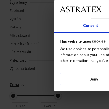
Švy a lemy
Zapínání
Výstřih
Consent
Rukávy
Míra stažení
This website uses cookies
Partie k zeštíhlení
We use cookies to personalis
Síla materiálu
information about your use of
Příležitost
other information that you’ve
Výhodná balení
Deny
Cena