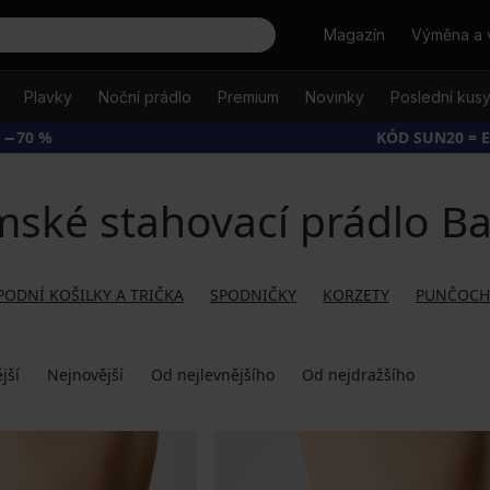
Hledat
Magazín
Výměna a 
Plavky
Noční prádlo
Premium
Novinky
Poslední kus
 −70 %
KÓD SUN20 = 
ské stahovací prádlo Ba
PODNÍ KOŠILKY A TRIČKA
SPODNIČKY
KORZETY
PUNČOCH
jší
Nejnovější
Od nejlevnějšího
Od nejdražšího