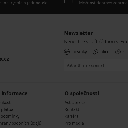
line, rychle a jednoduše
Možnost dopravy zdarma
Newsletter
Nenechte si ujít žádnou slevu
novinky
akce
sl
x.cz
 informace
O společnosti
likostí
Astratex.cz
 platba
Kontakt
 podmínky
Kariéra
hrany osobních údajů
Pro média