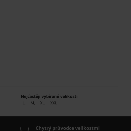
Nejčastěji vybírané velikosti
L
M
XL
XXL
Chytrý průvodce velikostmi