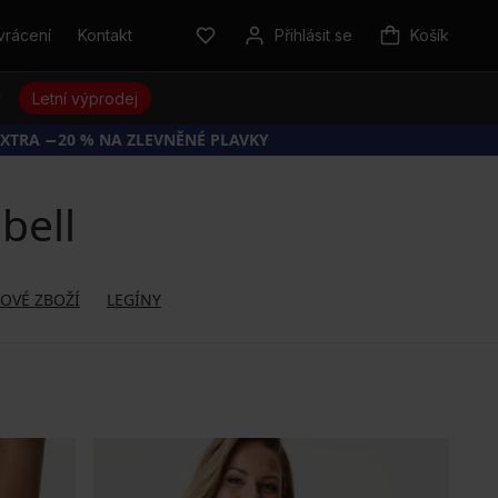
vrácení
Kontakt
Přihlásit se
Košík
y
Letní výprodej
EXTRA −20 % NA ZLEVNĚNÉ PLAVKY
bell
OVÉ ZBOŽÍ
LEGÍNY