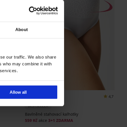
About
se our traffic. We also share
ers who may combine it with
 services.
3+1 ZDARMA
Allow all
4,7
BESTSELLER
Bavlněné stahovací kalhotky
559 Kč
akce
3+1 ZDARMA