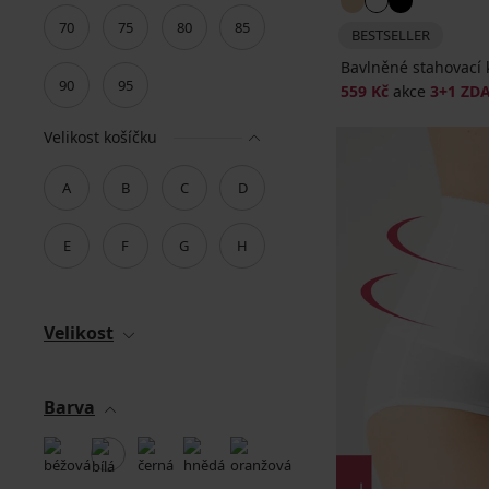
70
75
80
85
BESTSELLER
Bavlněné stahovací 
90
95
559 Kč
akce
3+1 ZD
Velikost košíčku
A
B
C
D
E
F
G
H
Velikost
Barva