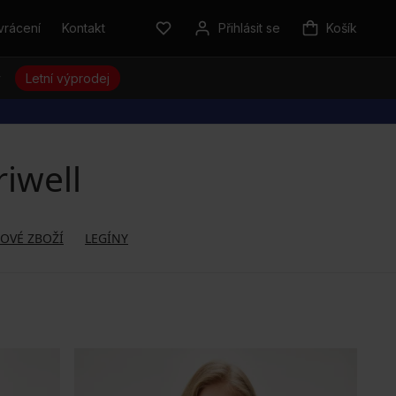
vrácení
Kontakt
Přihlásit se
Košík
y
Letní výprodej
iwell
OVÉ ZBOŽÍ
LEGÍNY