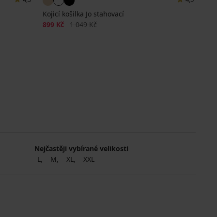
Kojicí košilka Jo stahovací
Sleva
Původní cena
899 Kč
1 049 Kč
Nejčastěji vybírané velikosti
L
M
XL
XXL