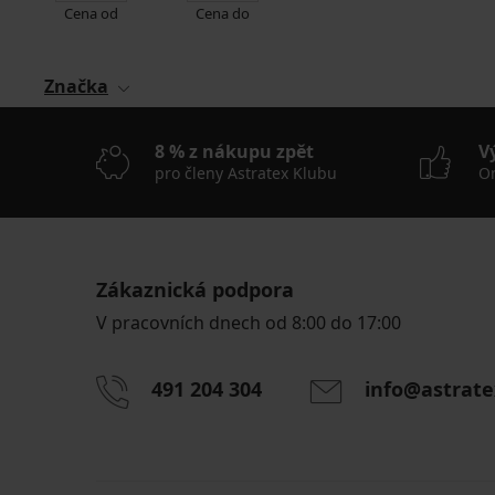
Cena od
Cena do
Značka
8 % z nákupu zpět
V
pro členy Astratex Klubu
On
Zákaznická podpora
V pracovních dnech od 8:00 do 17:00
491 204 304
info@astrate