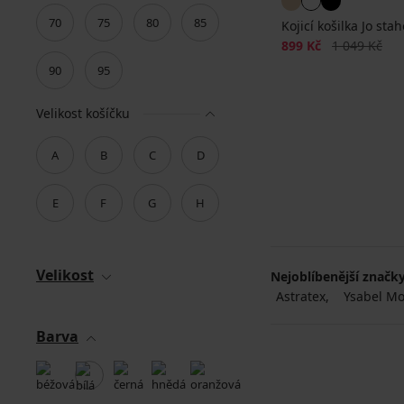
70
75
80
85
Kojicí košilka Jo sta
Sleva
Původní cen
899 Kč
1 049 Kč
90
95
Velikost košíčku
A
B
C
D
E
F
G
H
Velikost
Nejoblíbenější značk
Astratex
Ysabel M
Barva