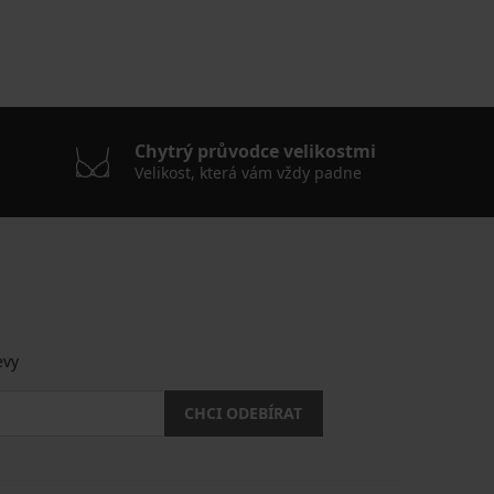
Chytrý průvodce velikostmi
Velikost, která vám vždy padne
.
evy
CHCI ODEBÍRAT