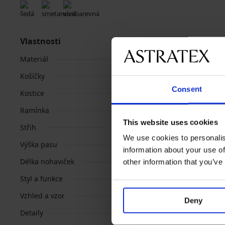
Vlastnosti
Materiál
Košíčky
Consent
Kostice
Ramínka
This website uses cookies
Střih
We use cookies to personalis
Výška pasu
information about your use of
Délka nohaviček
other information that you’ve
Styl a funkce
Vzhled a vzor
Deny
Detaily