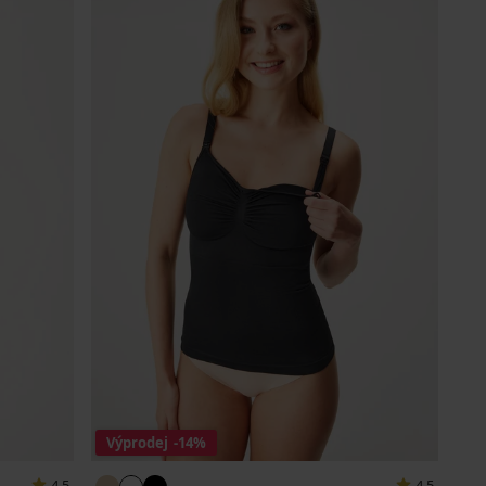
Výprodej
-14%
4,5
4,5