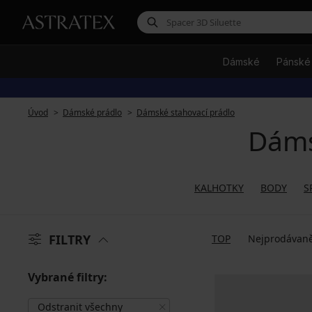
Dámské
Pánské
Úvod
Dámské prádlo
Dámské stahovací prádlo
Dáms
KALHOTKY
BODY
S
FILTRY
TOP
Nejprodávaně
Vybrané filtry:
Odstranit všechny