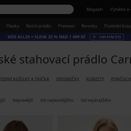
Hledat
Magazín
Výměna a 
Plavky
Noční prádlo
Premium
Novinky
Poslední kus
KÓD ALL25 = SLEVA 25 % NAD 1 499 Kč
14
H
01
M
51
S
ké stahovací prádlo Carr
PODNÍ KOŠILKY A TRIČKA
SPODNIČKY
KORZETY
PUNČOCH
jší
Nejnovější
Od nejlevnějšího
Od nejdražšího