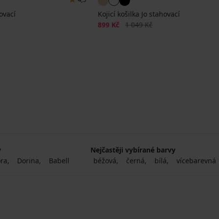
hovací
Kojicí košilka Jo stahovací
a
Sleva
Původní cena
899 Kč
1 049 Kč
y
Nejčastěji vybírané barvy
ora
Dorina
Babell
béžová
černá
bílá
vícebarevná