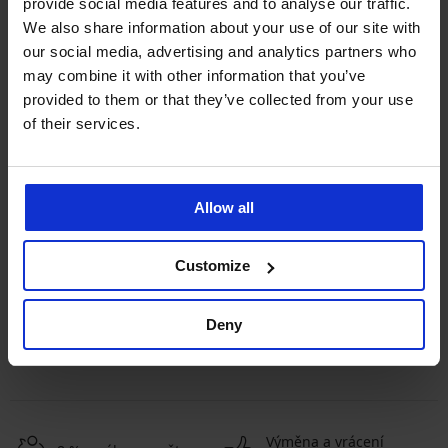
provide social media features and to analyse our traffic.
We also share information about your use of our site with
our social media, advertising and analytics partners who
may combine it with other information that you’ve
provided to them or that they’ve collected from your use
of their services.
-30%
Allow all
Těhotenské legíny Makenzie
Sleva
Původní cena
559 Kč
799 Kč
Customize
Deny
Výměna a vrácení