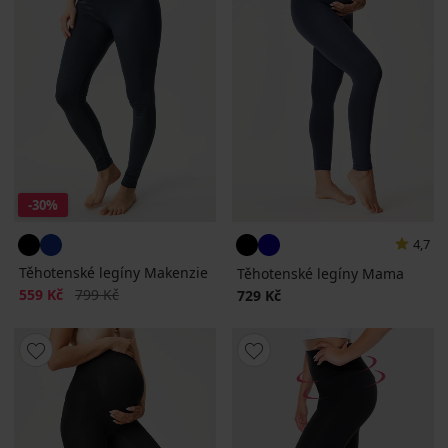
-30%
4,7
Těhotenské legíny Makenzie
Těhotenské legíny Mama
Sleva
Původní cena
559 Kč
799 Kč
729 Kč