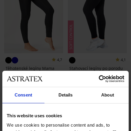
4,7
4,1
Těhotenské legíny Mama
Stahovací legíny po porodu
Josette
729 Kč
799 Kč
Consent
Details
About
This website uses cookies
We use cookies to personalise content and ads, to