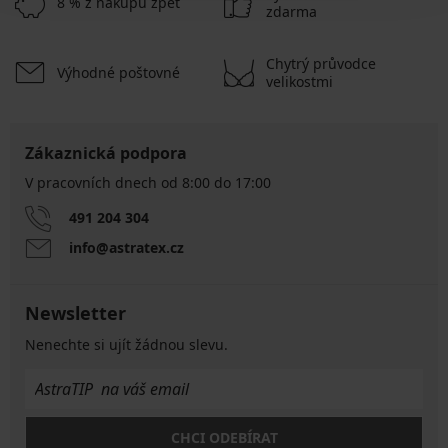
8 % z nákupu zpět
zdarma
Chytrý průvodce
Výhodné poštovné
velikostmi
Zákaznická podpora
V pracovních dnech od 8:00 do 17:00
491 204 304
info@astratex.cz
Newsletter
Nenechte si ujít žádnou slevu.
CHCI ODEBÍRAT