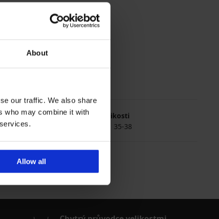
About
se our traffic. We also share
ers who may combine it with
Nejčastěji vybírané velikosti
 services.
uni
39-42
43-46
35-38
Allow all
Chytrý průvodce velikostmi