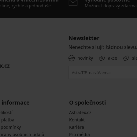
line, rychle a jednoduše
Možnost dopravy zdarma
Newsletter
Nenechte si ujít žádnou slevu
novinky
akce
sl
x.cz
 informace
O společnosti
likostí
Astratex.cz
 platba
Kontakt
 podmínky
Kariéra
hrany osobních údajů
Pro média