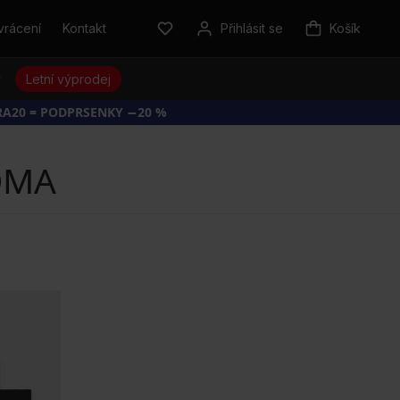
vrácení
Kontakt
Přihlásit se
Košík
y
Letní výprodej
RA20 = PODPRSENKY −20 %
OMA