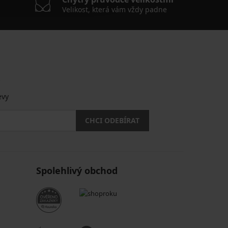
Velikost, která vám vždy padne
.
evy
CHCI ODEBÍRAT
Spolehlivý obchod