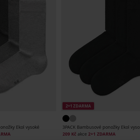
2+1 ZDARMA
nožky Ekol vysoké
3PACK Bambusové ponožky Ekol vyso
ARMA
209 Kč
akce
2+1 ZDARMA