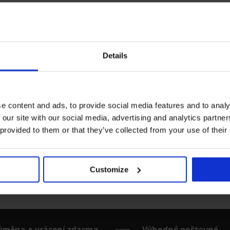
Details
e content and ads, to provide social media features and to analy
 our site with our social media, advertising and analytics partn
y
Nejčastěji vybírané barvy
 provided to them or that they’ve collected from your use of their
NA QUEEN
Lonka
černá
modrá
béžová
šedá
Customize
ýměna a vrácení zdarma
Výhodné poštovné