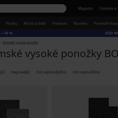
Hledat
Magazín
Výměna a 
Plavky
Noční prádlo
Premium
Novinky
Poslední kus
 −70 %
KÓD B
Dámské vysoké ponožky
mské vysoké ponožky B
jší
Nejnovější
Od nejlevnějšího
Od nejdražšího