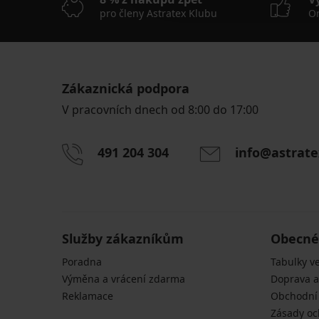
pro členy Astratex Klubu
On
Zákaznická podpora
V pracovních dnech od 8:00 do 17:00
491 204 304
info@astrate
Služby zákazníkům
Obecné
Poradna
Tabulky ve
Výměna a vrácení zdarma
Doprava a
Reklamace
Obchodní
Zásady oc