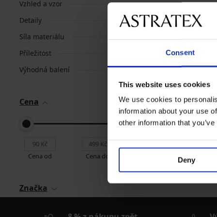
Vzhled a vzor
Detaily
Síla materiálu
Consent
Příležitost
Výhodná balení
This website uses cookies
We use cookies to personalis
Cena
information about your use of
Nejoblíbenější značk
other information that you’ve
lady B
VOXX
MO
Cena od
Cena do
Deny
Značka
8 % z nákupu zpět
V