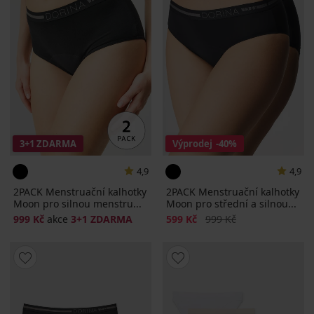
3+1 ZDARMA
Výprodej
-40%
4,9
4,9
2PACK Menstruační kalhotky
2PACK Menstruační kalhotky
Moon pro silnou menstru...
Moon pro střední a silnou...
Sleva
Původní cena
999 Kč
akce
3+1 ZDARMA
599 Kč
999 Kč