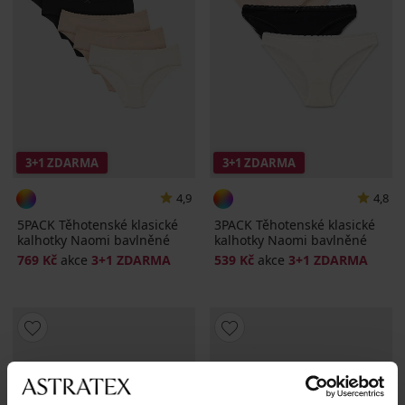
3+1 ZDARMA
3+1 ZDARMA
4,9
4,8
5PACK Těhotenské klasické
3PACK Těhotenské klasické
kalhotky Naomi bavlněné
kalhotky Naomi bavlněné
769 Kč
akce
3+1 ZDARMA
539 Kč
akce
3+1 ZDARMA