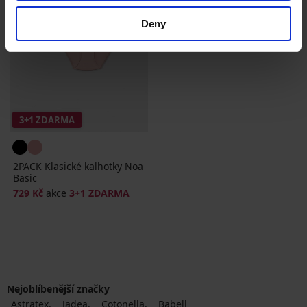
Deny
3+1 ZDARMA
2PACK Klasické kalhotky Noa
Basic
729 Kč
akce
3+1 ZDARMA
Nejoblíbenější značky
Astratex
Jadea
Cotonella
Babell