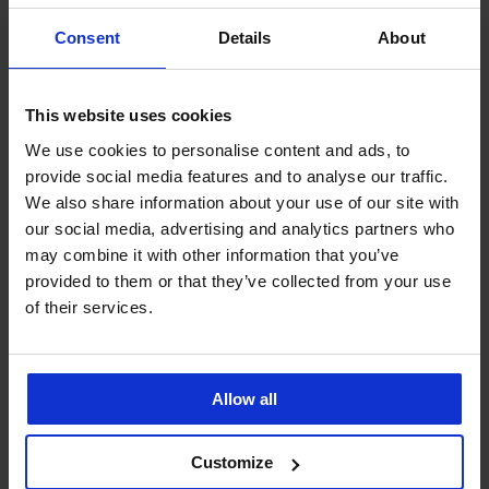
Consent
Details
About
This website uses cookies
We use cookies to personalise content and ads, to
provide social media features and to analyse our traffic.
3+1 ZDARMA
3+1 ZDARMA
We also share information about your use of our site with
our social media, advertising and analytics partners who
4,8
may combine it with other information that you’ve
2PACK Klasické kalhotky Noa
5PACK Klasické kalhotky
provided to them or that they’ve collected from your use
Basic
Rosanne
of their services.
729 Kč
akce
3+1 ZDARMA
899 Kč
akce
3+1 ZDARMA
Allow all
Customize