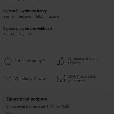
Nejčastěji vybírané barvy
černá
béžová
bílá
růžová
Nejčastěji vybírané velikosti
L
M
XL
XXL
Výměna a vrácení
8 % z nákupu zpět
zdarma
Chytrý průvodce
Výhodné poštovné
velikostmi
Zákaznická podpora
V pracovních dnech od 8:00 do 17:00