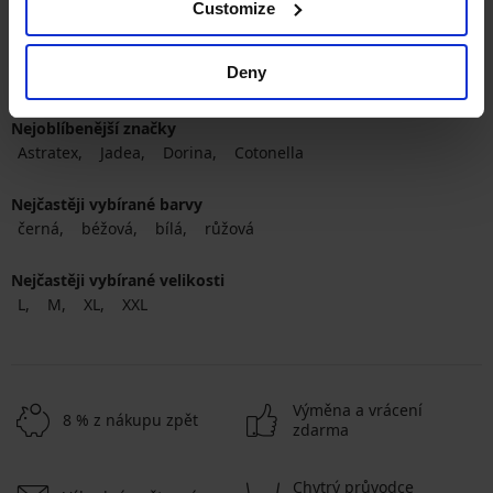
Customize
Deny
Nejoblíbenější značky
Astratex
Jadea
Dorina
Cotonella
Nejčastěji vybírané barvy
černá
béžová
bílá
růžová
Nejčastěji vybírané velikosti
L
M
XL
XXL
Výměna a vrácení
8 % z nákupu zpět
zdarma
Chytrý průvodce