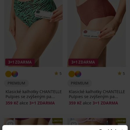
3+1 ZDARMA
3+1 ZDARMA
5
5
PREMIUM
PREMIUM
Klasické kalhotky CHANTELLE
Klasické kalhotky CHANTELLE
Pulpies se zvýšeným pa...
Pulpies se zvýšeným pa...
359 Kč
akce
3+1 ZDARMA
359 Kč
akce
3+1 ZDARMA
LIMITED
LIMITED