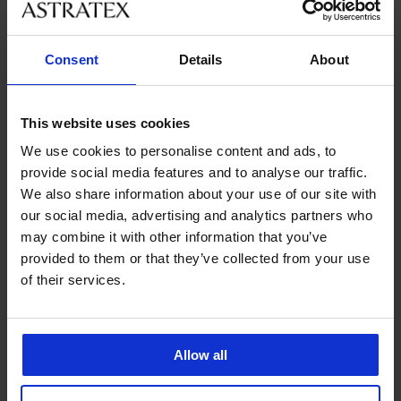
Consent
Details
About
This website uses cookies
We use cookies to personalise content and ads, to
provide social media features and to analyse our traffic.
We also share information about your use of our site with
our social media, advertising and analytics partners who
Výprodej
-50%
-30%
may combine it with other information that you’ve
provided to them or that they’ve collected from your use
of their services.
PREMIUM
PREMIUM
Klasické kalhotky CHANTELLE
Hipster kalhotky CHANTELLE
Girls
DayDream
Sleva
Původní cena
Sleva
Původní cena
480 Kč
959 Kč
769 Kč
1 099 Kč
Allow all