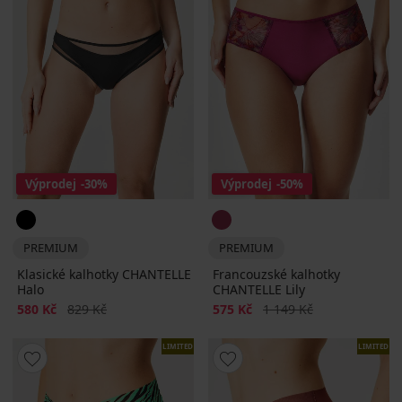
Výprodej
-30%
Výprodej
-50%
PREMIUM
PREMIUM
Klasické kalhotky CHANTELLE
Francouzské kalhotky
Halo
CHANTELLE Lily
Sleva
Původní cena
Sleva
Původní cena
580 Kč
829 Kč
575 Kč
1 149 Kč
LIMITED
LIMITED