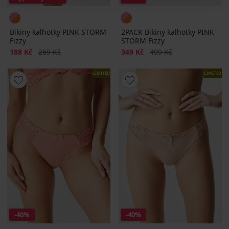
Bikiny kalhotky PINK STORM
2PACK Bikiny kalhotky PINK
Fizzy
STORM Fizzy
Sleva
Původní cena
Sleva
Původní cena
188 Kč
269 Kč
349 Kč
499 Kč
LIMITED
LIMITED
-40%
-40%