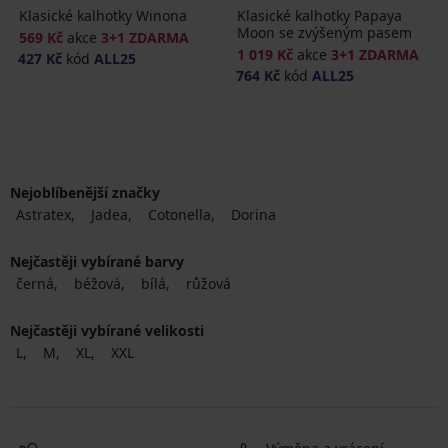
Klasické kalhotky Winona
Klasické kalhotky Papaya
Moon se zvýšeným pasem
569 Kč
akce
3+1 ZDARMA
1 019 Kč
akce
3+1 ZDARMA
427 Kč
kód
ALL25
764 Kč
kód
ALL25
Nejoblíbenější značky
Astratex
Jadea
Cotonella
Dorina
Nejčastěji vybírané barvy
černá
béžová
bílá
růžová
Nejčastěji vybírané velikosti
L
M
XL
XXL