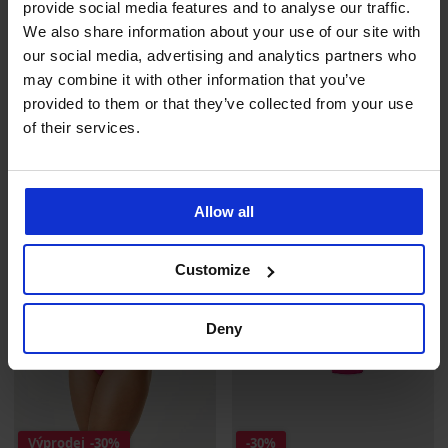
provide social media features and to analyse our traffic.
We also share information about your use of our site with
our social media, advertising and analytics partners who
Klasické kalhotky Rebecca I
Klasické kalhotky Delicate
may combine it with other information that you’ve
Bloom
Sleva
Původní cena
240 Kč
799 Kč
provided to them or that they’ve collected from your use
Sleva
Původní cena
260 Kč
649 Kč
of their services.
LIMITED
LIMITED
Allow all
Customize
Deny
Výprodej
-30%
-30%