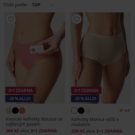
Třídit podle:
TOP
3+1 ZDARMA
3+1 ZDARMA
-25 % ALL25
-25 % ALL25
4,9
Klasické kalhotky Mousse se
Kalhotky Monica vyšší s
zvýšeným pasem
modalem
269 Kč
akce
3+1 ZDARMA
229 Kč
akce
3+1 ZDARMA