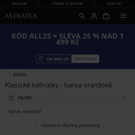
MAGAZÍN
VÝMĚNA A VRÁCENÍ
KONTAKT
KÓD ALL25 = SLEVA 25 % NAD 1
499 Kč
NAKUPOVAT
13
H
40
M
33
S
Kalhotky
Klasické kalhotky - barva oranžová
FILTRY
barva:
oranžová
Odstranit všechny parametry