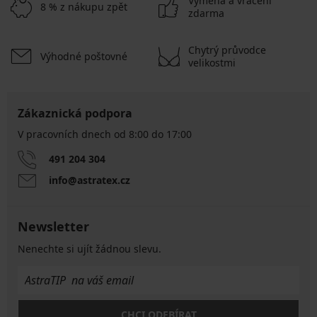
Výměna a vrácení
8 % z nákupu zpět
zdarma
Chytrý průvodce
Výhodné poštovné
velikostmi
Zákaznická podpora
V pracovních dnech od 8:00 do 17:00
491 204 304
info@astratex.cz
Newsletter
Nenechte si ujít žádnou slevu.
CHCI ODEBÍRAT