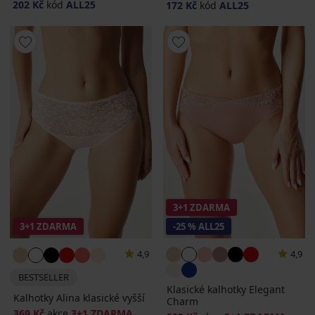
202 Kč
kód
ALL25
172 Kč
kód
ALL25
3+1 ZDARMA
3+1 ZDARMA
-25 % ALL25
4,9
4,9
BESTSELLER
Klasické kalhotky Elegant
Kalhotky Alina klasické vyšší
Charm
369 Kč
akce
3+1 ZDARMA