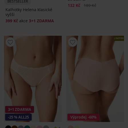
BESTSELLER
Sleva
Původní cena
132 Kč
189 Kč
Kalhotky Helena klasické
vyšší
399 Kč
akce
3+1 ZDARMA
LIMITED
3+1 ZDARMA
-25 % ALL25
Výprodej
-60%