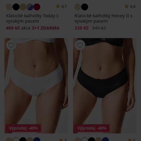
4,7
4,4
Klasické kalhotky Today s
Klasické kalhotky Honey II s
vysokým pasem
vysokým pasem
Sleva
Původní cena
469 Kč
akce
3+1 ZDARMA
329 Kč
549 Kč
Výprodej
-40%
Výprodej
-40%
5
5