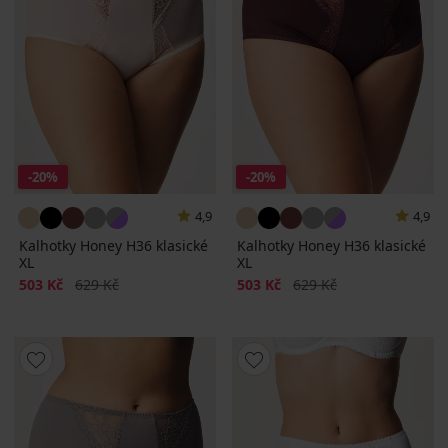
-20%
-20%
4,9
4,9
Kalhotky Honey H36 klasické
Kalhotky Honey H36 klasické
XL
XL
Sleva
Původní cena
Sleva
Původní cena
503 Kč
629 Kč
503 Kč
629 Kč