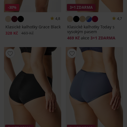
-30%
3+1 ZDARMA
4,8
4,7
Klasické kalhotky Grace Black
Klasické kalhotky Today s
vysokým pasem
Sleva
Původní cena
328 Kč
469 Kč
469 Kč
akce
3+1 ZDARMA