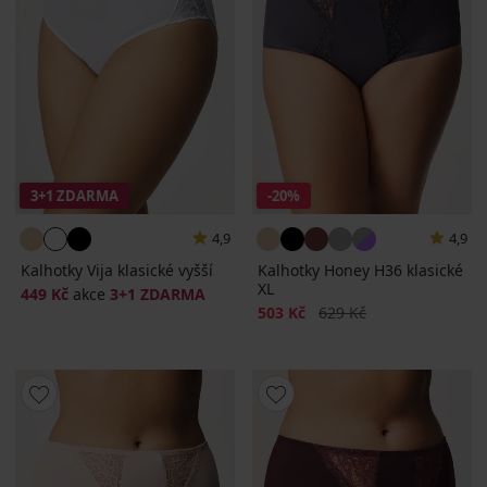
3+1 ZDARMA
-20%
4,9
4,9
Kalhotky Vija klasické vyšší
Kalhotky Honey H36 klasické
XL
449 Kč
akce
3+1 ZDARMA
Sleva
Původní cena
503 Kč
629 Kč