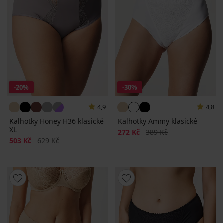
-20%
-30%
4,9
4,8
Kalhotky Honey H36 klasické
Kalhotky Ammy klasické
XL
Sleva
Původní cena
272 Kč
389 Kč
Sleva
Původní cena
503 Kč
629 Kč