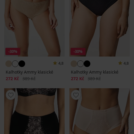
-30%
-30%
4,8
4,8
Kalhotky Ammy klasické
Kalhotky Ammy klasické
Sleva
Původní cena
Sleva
Původní cena
272 Kč
389 Kč
272 Kč
389 Kč