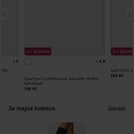
2+1 ZDARMA
2+1 ZDARM
5
4,9
ožky
Sportovní p
169 Kč
Sportovní bambusové ponožky Belkin
kotníkové
199 Kč
Ze stejné kolekce
Zobrazit