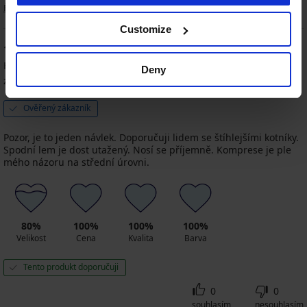
Řazení
Customize
100
%
Hana
31. 05. 2026
Deny
zakoupená velikost S/M
Ověřený zákazník
Pozor, je to jeden návlek. Doporučuji lidem se štíhlejšími kotníky.
Spodní lem je dost utažený. Nosí se příjemně. Komprese je ple
mého názoru na střední úrovni.
80%
100%
100%
100%
Velikost
Cena
Kvalita
Barva
Tento produkt doporučuji
0
0
souhlasím
nesouhlasím