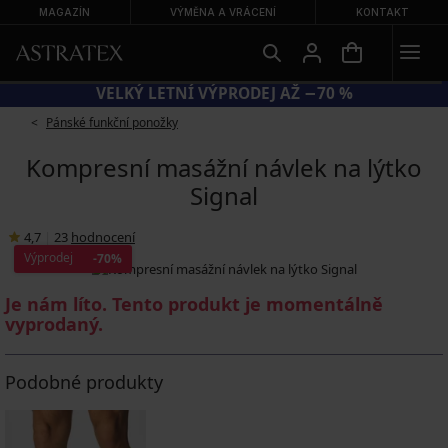
MAGAZÍN
VÝMĚNA A VRÁCENÍ
KONTAKT
KÓD BRA20 = PODPRSENKY −20 %
Pánské funkční ponožky
Kompresní masážní návlek na lýtko
Signal
4,7
|
23
hodnocení
Výprodej
-70%
Je nám líto. Tento produkt je momentálně
vyprodaný.
Podobné produkty