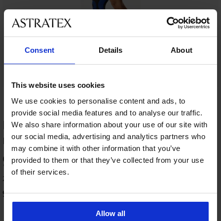
Consent
Details
About
This website uses cookies
We use cookies to personalise content and ads, to
provide social media features and to analyse our traffic.
HODNOCENÍ PRODUKTU Kompresní
We also share information about your use of our site with
masážní návlek na lýtko Signal
our social media, advertising and analytics partners who
may combine it with other information that you’ve
95
provided to them or that they’ve collected from your use
%
of their services.
23 zákazníků produkt hodnotilo
95
%
zákazníků produkt doporučuje
Allow all