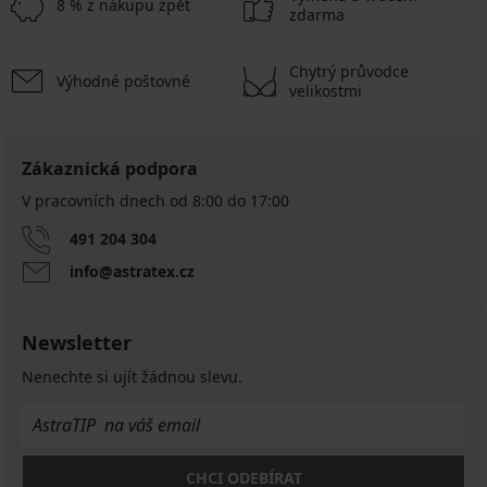
8 % z nákupu zpět
zdarma
Chytrý průvodce
Výhodné poštovné
velikostmi
Zákaznická podpora
V pracovních dnech od 8:00 do 17:00
491 204 304
info@astratex.cz
Newsletter
Nenechte si ujít žádnou slevu.
CHCI ODEBÍRAT