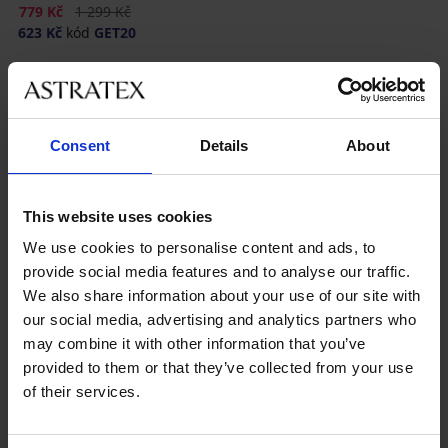
Sleva
Původní cena
779 Kč
1 299 Kč
623 Kč
kód
GET20
Consent
Details
About
This website uses cookies
Nejoblíbenější značky
We use cookies to personalise content and ads, to
Astratex
provide social media features and to analyse our traffic.
We also share information about your use of our site with
Nejčastěji vybírané barvy
béžová
černá
our social media, advertising and analytics partners who
may combine it with other information that you’ve
Nejčastěji vybírané velikosti
provided to them or that they’ve collected from your use
L
M
XL
S
of their services.