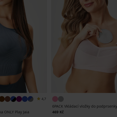
4,7
6PACK Vkládací vložky do podprsenk
a ONLY Play Jaia
469 Kč