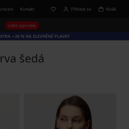
vrácení
Kontakt
Přihlásit se
Košík
y
Letní výprodej
EXTRA −20 % NA ZLEVNĚNÉ PLAVKY
rva šedá