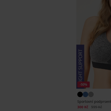
-50%
Sportovní podprsen
Sleva
Původní cen
300 Kč
599 Kč