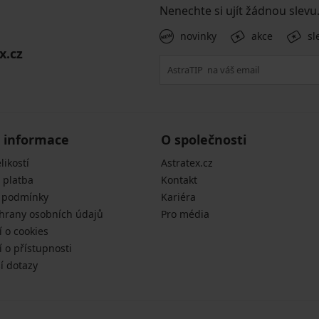
Nenechte si ujít žádnou slevu
novinky
akce
sl
x.cz
 informace
O společnosti
likostí
Astratex.cz
 platba
Kontakt
 podmínky
Kariéra
hrany osobních údajů
Pro média
í o cookies
 o přístupnosti
í dotazy