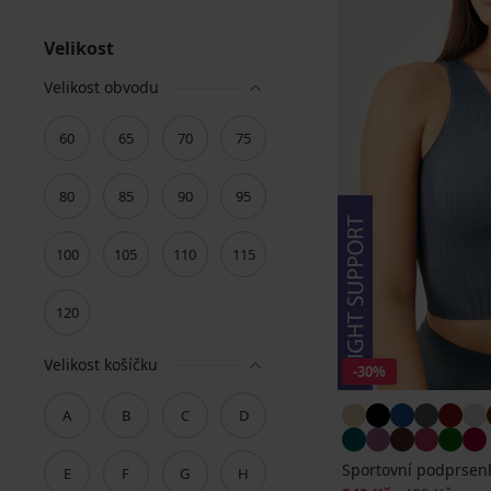
Velikost
Velikost obvodu
60
65
70
75
80
85
90
95
100
105
110
115
120
Velikost košíčku
-30%
A
B
C
D
Sportovní podprsenk
E
F
G
H