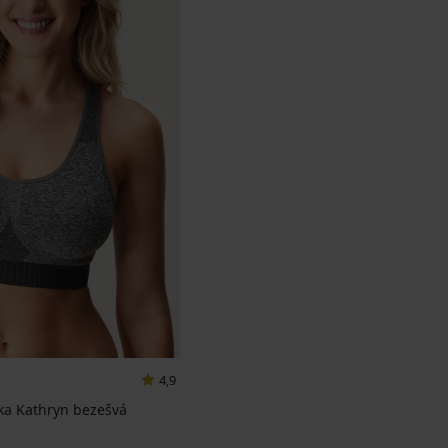
4,9
ka Kathryn bezešvá
a