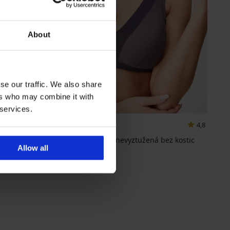
About
se our traffic. We also share
ers who may combine it with
Výprodej
-70%
 services.
4,8
Podprsenka Cabello nevyztužená bez kostic
Allow all
Sleva
Původní cena
300 Kč
999 Kč