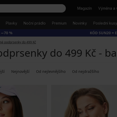
Hledat
Magazín
Výměna a 
Plavky
Noční prádlo
Premium
Novinky
Poslední kus
 −70 %
KÓD SUN20 = 
né podprsenky do 499 Kč
odprsenky do 499 Kč - ba
jší
Nejnovější
Od nejlevnějšího
Od nejdražšího