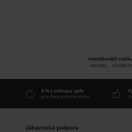
Nejoblíbenější značk
Astratex
LAUMA lin
8 % z nákupu zpět
V
pro členy Astratex Klubu
On
Zákaznická podpora