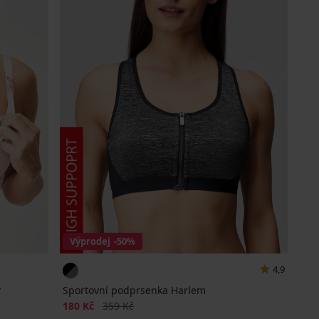
Výprodej
-50%
4,9
y
Sportovní podprsenka Harlem
Sleva
Původní cena
180 Kč
359 Kč