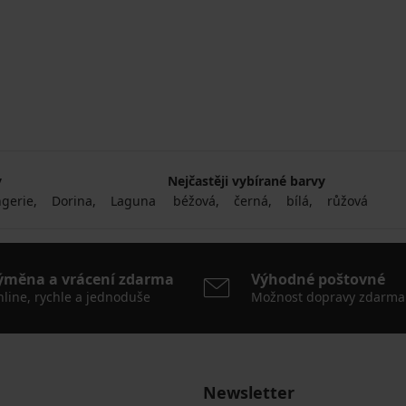
y
Nejčastěji vybírané barvy
gerie
Dorina
Laguna
béžová
černá
bílá
růžová
ýměna a vrácení zdarma
Výhodné poštovné
line, rychle a jednoduše
Možnost dopravy zdarma
Newsletter