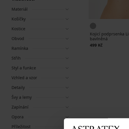
Materiál
Košíčky
Kostice
Kojicí podprsenka Li
Obvod
bavlněná
499 Kč
Ramínka
Střih
Styl a funkce
Vzhled a vzor
Detaily
Švy a lemy
Zapínání
Opora
Příležitost