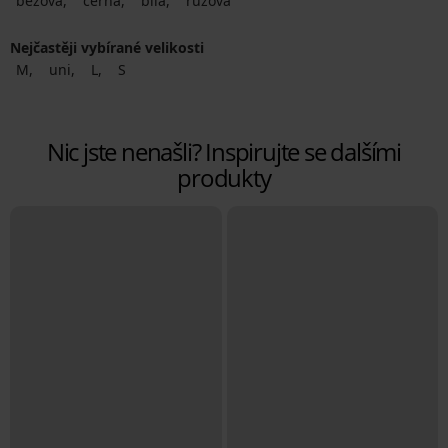
béžová
černá
bílá
růžová
Nejčastěji vybírané velikosti
M
uni
L
S
Nic jste nenašli? Inspirujte se dalšími
produkty