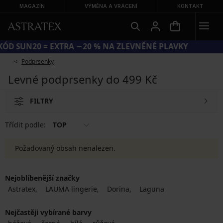
MAGAZÍN
VÝMĚNA A VRÁCENÍ
KONTAKT
KÓD SUN20 = EXTRA −20 % NA ZLEVNĚNÉ PLAVKY
Podprsenky
Levné podprsenky do 499 Kč
FILTRY
Třídit podle:
TOP
Požadovaný obsah nenalezen.
Nejoblíbenější značky
Astratex
LAUMA lingerie
Dorina
Laguna
Nejčastěji vybírané barvy