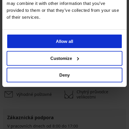
may combine it with other information that you’ve
Bestseller
Sleva -50%
provided to them or that they’ve collected from your use
of their services.
4,9
4,9
Podprsenka DIVA by IVA
Podprsenka Soft Lace II
nevyztužená
vyztužená bez kostic
999 Kč
450 Kč
899 Kč
Allow all
ZOBRAZIT DALŠÍ
Customize
Výměna a vrácení
8 % z nákupu zpět
Deny
zdarma
Chytrý průvodce
Výhodné poštovné
velikostmi
Zákaznická podpora
V pracovních dnech od 8:00 do 17:00