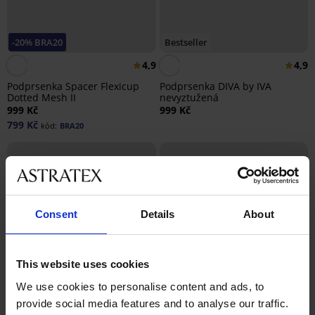
-20% BRA20
Bestseller
4,9
4,9
Podprsenka Spacer Flexicup
Podprsenka DIVA by IVA
Dotted Mesh II
nevyztužená
999 Kč
999 Kč
799 Kč
kód:
BRA20
Consent
Details
About
This website uses cookies
We use cookies to personalise content and ads, to
provide social media features and to analyse our traffic.