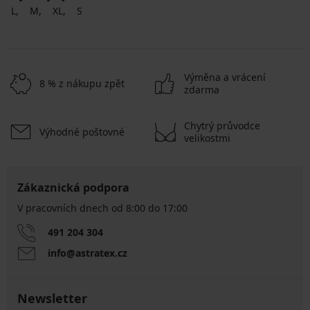
L
M
XL
S
Výměna a vrácení
8 % z nákupu zpět
zdarma
Chytrý průvodce
Výhodné poštovné
velikostmi
Zákaznická podpora
V pracovních dnech od 8:00 do 17:00
491 204 304
info@astratex.cz
Newsletter