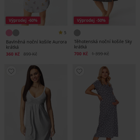
Výprodej
-60%
Výprodej
-50%
5
Těhotenská noční košile Sky
Bavlněná noční košile Aurora
krátká
krátká
Sleva
Původní cena
Sleva
Původní cena
700 Kč
1 399 Kč
360 Kč
899 Kč