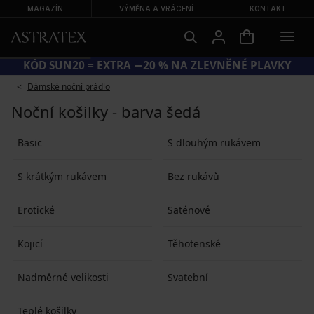
MAGAZÍN
VÝMĚNA A VRÁCENÍ
KONTAKT
KÓD SUN20 = EXTRA −20 % NA ZLEVNĚNÉ PLAVKY
Dámské noční prádlo
Noční košilky - barva šedá
Basic
S dlouhým rukávem
S krátkým rukávem
Bez rukávů
Erotické
Saténové
Kojicí
Těhotenské
Nadměrné velikosti
Svatební
Teplé košilky