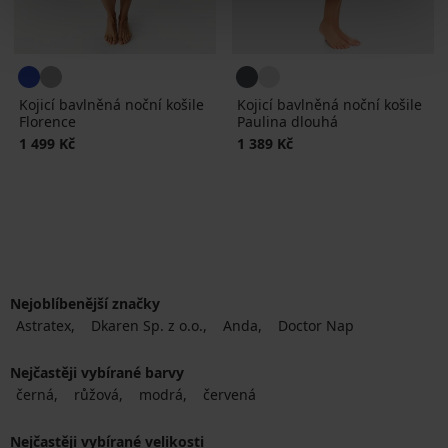
Kojicí bavlněná noční košile
Kojicí bavlněná noční košile
Florence
Paulina dlouhá
1 499 Kč
1 389 Kč
Nejoblíbenější značky
Astratex
Dkaren Sp. z o.o.
Anda
Doctor Nap
Nejčastěji vybírané barvy
černá
růžová
modrá
červená
Nejčastěji vybírané velikosti