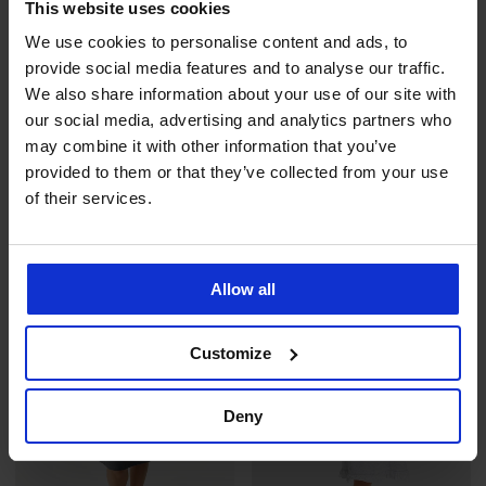
This website uses cookies
We use cookies to personalise content and ads, to
-20%
provide social media features and to analyse our traffic.
4,7
4,8
We also share information about your use of our site with
Kojicí bavlněná noční košile
Mateřská kojicí košilka Plisa
our social media, advertising and analytics partners who
Temperance
Sleva
Původní cena
799 Kč
999 Kč
may combine it with other information that you’ve
1 249 Kč
provided to them or that they’ve collected from your use
of their services.
Allow all
Customize
Deny