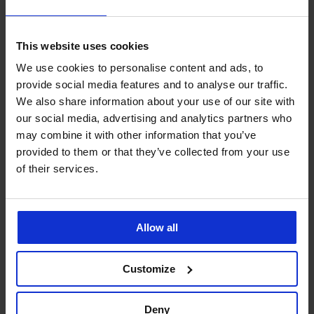
This website uses cookies
We use cookies to personalise content and ads, to
provide social media features and to analyse our traffic.
We also share information about your use of our site with
our social media, advertising and analytics partners who
may combine it with other information that you’ve
provided to them or that they’ve collected from your use
of their services.
Těhotenský bavlněný župan
Těhotenský bavlněný župan
Dots krátký
Dots krátký
1 299 Kč
1 299 Kč
Allow all
Customize
Deny