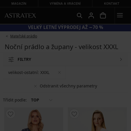
MAGAZÍN
VÝMĚNA A VRÁCENÍ
KONTAKT
KÓD BRA20 = PODPRSENKY −20 %
Mateřské prádlo
Noční prádlo a župany - velikost XXXL
FILTRY
velikost-ostatní:
XXXL
Odstranit všechny parametry
Třídit podle:
TOP