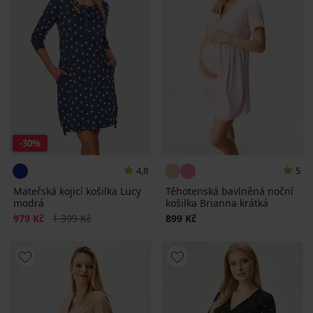
-30%
4,8
5
Mateřská kojicí košilka Lucy
Těhotenská bavlněná noční
modrá
košilka Brianna krátká
Sleva
Původní cena
979 Kč
1 399 Kč
899 Kč