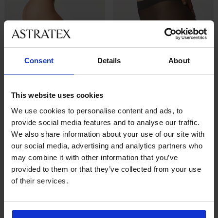
Consent
Details
About
This website uses cookies
We use cookies to personalise content and ads, to
2+1 ZDARMA
2+1 ZDARMA
provide social media features and to analyse our traffic.
We also share information about your use of our site with
4,7
our social media, advertising and analytics partners who
Punčochové kalhoty OMSA
Podpůrné punčochové
may combine it with other information that you’ve
Sunlight 8 DEN
kalhoty OMSA Attiva 40 DEN
provided to them or that they’ve collected from your use
269 Kč
akce
2+1 ZDARMA
229 Kč
akce
2+1 ZDARMA
of their services.