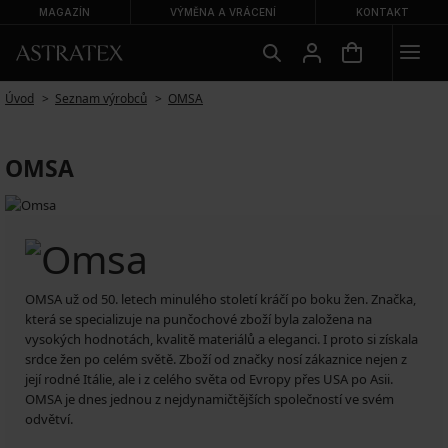
MAGAZÍN
VÝMĚNA A VRÁCENÍ
KONTAKT
Úvod
Seznam výrobců
OMSA
OMSA
OMSA už od 50. letech minulého století kráčí po boku žen. Značka,
která se specializuje na punčochové zboží byla založena na
vysokých hodnotách, kvalitě materiálů a eleganci. I proto si získala
srdce žen po celém světě. Zboží od značky nosí zákaznice nejen z
její rodné Itálie, ale i z celého světa od Evropy přes USA po Asii.
OMSA je dnes jednou z nejdynamičtějších společností ve svém
odvětví.