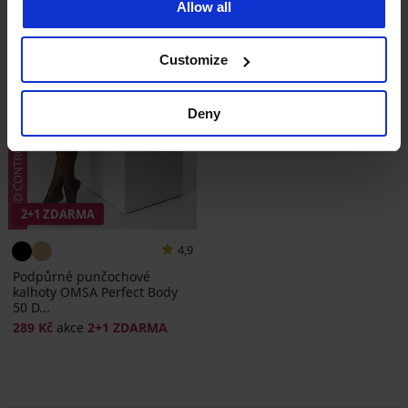
Allow all
Customize
Deny
2+1 ZDARMA
4,9
Podpůrné punčochové
kalhoty OMSA Perfect Body
50 D...
289 Kč
akce
2+1 ZDARMA