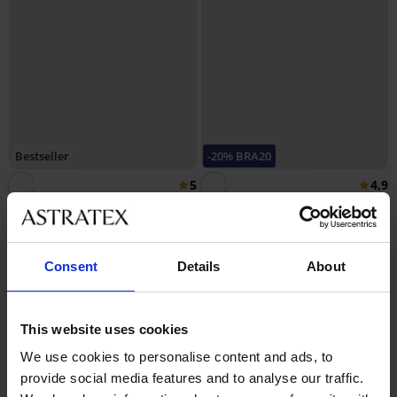
Bestseller
-20% BRA20
5
4,9
Podprsenka Violeta vyztužená
vyhlazující
Podprsenka Spacer 3D Lady
999 Kč
Grace New
799 Kč
kód:
BRA20
1 199 Kč
Consent
Details
About
This website uses cookies
We use cookies to personalise content and ads, to
provide social media features and to analyse our traffic.