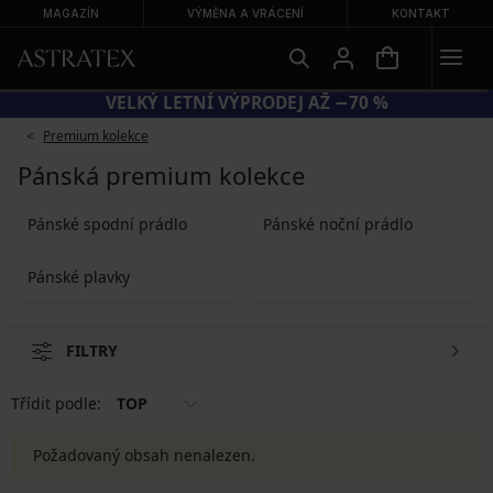
MAGAZÍN
VÝMĚNA A VRÁCENÍ
KONTAKT
0 = PODPRSENKY −20 %
VELKÝ LE
Premium kolekce
Pánská premium kolekce
Pánské spodní prádlo
Pánské noční prádlo
Pánské plavky
FILTRY
Třídit podle:
TOP
Požadovaný obsah nenalezen.