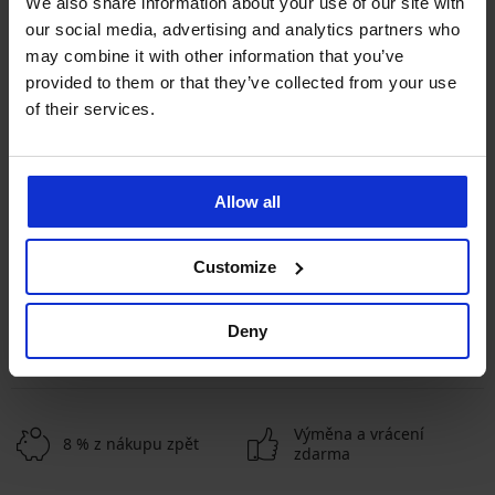
We also share information about your use of our site with
our social media, advertising and analytics partners who
may combine it with other information that you’ve
provided to them or that they’ve collected from your use
of their services.
Bestseller
Sleva -50%
Allow all
4,9
4,9
Podprsenka Simplicity T-Shirt
Podprsenka Soft Lace II
Customize
Bra vyztužená
vyztužená bez kostic
499 Kč
450 Kč
899 Kč
Deny
ZOBRAZIT DALŠÍ
Výměna a vrácení
8 % z nákupu zpět
zdarma