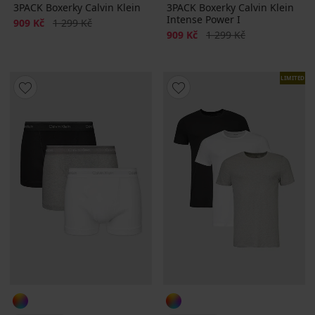
3PACK Boxerky Calvin Klein
3PACK Boxerky Calvin Klein
Intense Power I
Sleva
Původní cena
909 Kč
1 299 Kč
Sleva
Původní cena
909 Kč
1 299 Kč
LIMITED