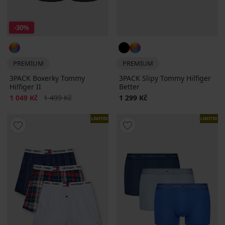
-30%
PREMIUM
PREMIUM
3PACK Boxerky Tommy
3PACK Slipy Tommy Hilfiger
Hilfiger II
Better
Sleva
Původní cena
1 049 Kč
1 499 Kč
1 299 Kč
LIMITED
LIMITED