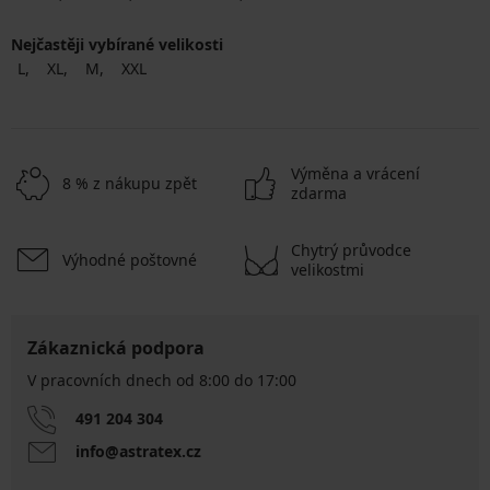
Nejčastěji vybírané velikosti
L
XL
M
XXL
Výměna a vrácení
8 % z nákupu zpět
zdarma
Chytrý průvodce
Výhodné poštovné
velikostmi
Zákaznická podpora
V pracovních dnech od 8:00 do 17:00
491 204 304
info@astratex.cz