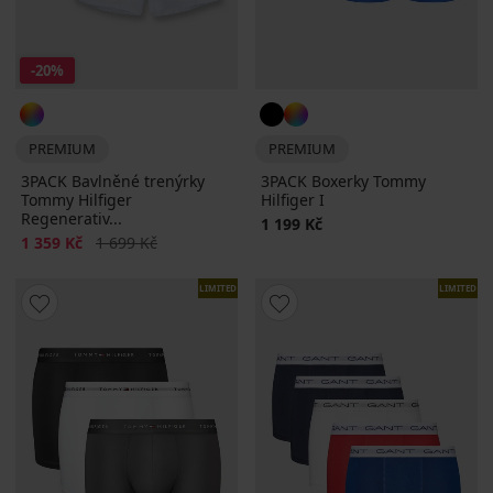
-20%
PREMIUM
PREMIUM
3PACK Bavlněné trenýrky
3PACK Boxerky Tommy
Tommy Hilfiger
Hilfiger I
Regenerativ...
1 199 Kč
Sleva
Původní cena
1 359 Kč
1 699 Kč
LIMITED
LIMITED