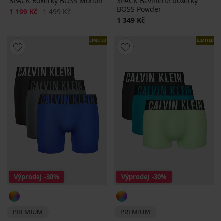
3PACK Boxerky BOSS Motion
3PACK Bavlněné boxerky
BOSS Powder
Sleva
Původní cena
1 199 Kč
1 499 Kč
1 349 Kč
LIMITED
LIMITED
Výprodej
-30%
Výprodej
-30%
PREMIUM
PREMIUM