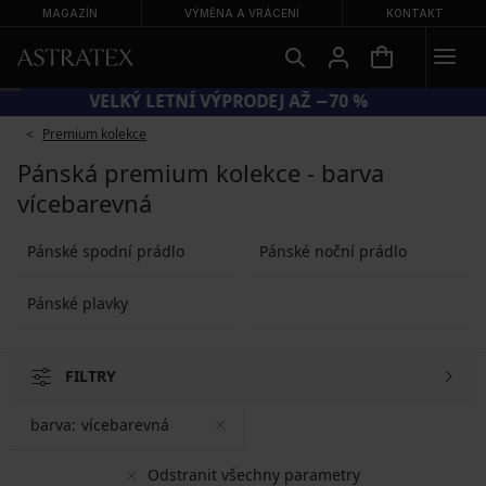
MAGAZÍN
VÝMĚNA A VRÁCENÍ
KONTAKT
VELKÝ LETNÍ VÝPRODEJ AŽ −70 %
Premium kolekce
Pánská premium kolekce - barva
vícebarevná
Pánské spodní prádlo
Pánské noční prádlo
Pánské plavky
FILTRY
barva:
vícebarevná
Odstranit všechny parametry