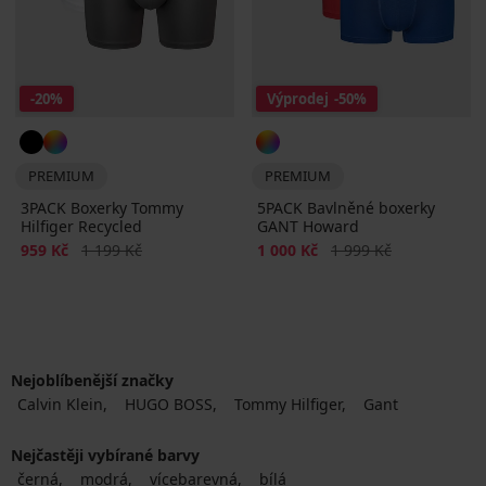
-20%
Výprodej
-50%
PREMIUM
PREMIUM
3PACK Boxerky Tommy
5PACK Bavlněné boxerky
Hilfiger Recycled
GANT Howard
Sleva
Původní cena
Sleva
Původní cena
959 Kč
1 199 Kč
1 000 Kč
1 999 Kč
Nejoblíbenější značky
Calvin Klein
HUGO BOSS
Tommy Hilfiger
Gant
Nejčastěji vybírané barvy
černá
modrá
vícebarevná
bílá