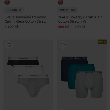
PREMIUM
PREMIUM
3PACK Bavlněné trenýrky
3PACK Boxerky Calvin Klein
Calvin Klein Cotton Stretc...
Cotton Stretch VI
Sleva
Původní cena
1 499 Kč
909 Kč
1 299 Kč
LIMITED