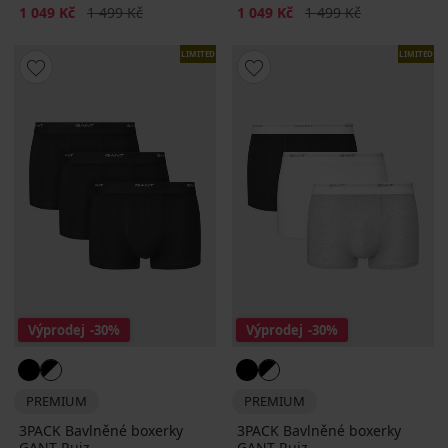
Sleva
Původní cena
Sleva
Původní cena
1 049 Kč
1 499 Kč
1 049 Kč
1 499 Kč
LIMITED
LIMITED
Výprodej
-30%
Výprodej
-30%
PREMIUM
PREMIUM
3PACK Bavlněné boxerky
3PACK Bavlněné boxerky
GANT Ruiz
GANT Ruiz