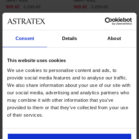
Sleva
Původní cena
Sleva
Původní cena
909 Kč
1 299 Kč
909 Kč
1 299 Kč
LIMITED
LIMITED
Consent
Details
About
This website uses cookies
We use cookies to personalise content and ads, to
provide social media features and to analyse our traffic.
We also share information about your use of our site with
our social media, advertising and analytics partners who
may combine it with other information that you’ve
provided to them or that they’ve collected from your use
Výprodej
-30%
Výprodej
-50%
of their services.
PREMIUM
PREMIUM