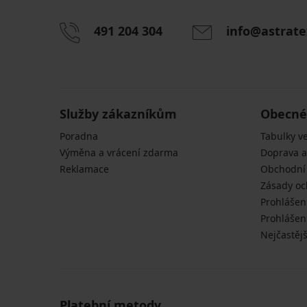
491 204 304
info@astrate
Služby zákazníkům
Obecné
Poradna
Tabulky ve
Výměna a vrácení zdarma
Doprava a
Reklamace
Obchodní
Zásady oc
Prohlášen
Prohlášení
Nejčastějš
Platební metody