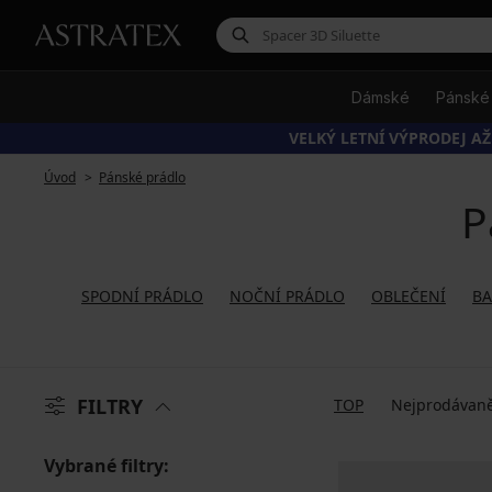
Dámské
Pánské
VELKÝ LETNÍ VÝPRODEJ AŽ
Úvod
Pánské prádlo
P
SPODNÍ PRÁDLO
NOČNÍ PRÁDLO
OBLEČENÍ
BA
FILTRY
TOP
Nejprodávaně
Vybrané filtry: