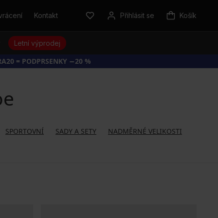
vrácení
Kontakt
Přihlásit se
Košík
y
Letní výprodej
RA20 = PODPRSENKY −20 %
oe
SPORTOVNÍ
SADY A SETY
NADMĚRNÉ VELIKOSTI