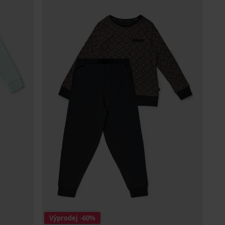
Výprodej
-60%