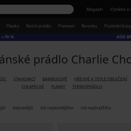
Hledat
Magazín
Výměna a 
Plavky
Noční prádlo
Premium
Novinky
Poslední kus
 −70 %
KÓD B
ánské prádlo Charlie Ch
SIC
STAHOVACÍ
BAMBUSOVÉ
HŘEJIVÉ A TEPLÉ OBLEČENÍ
CHLAPECKÉ
PLAVKY
TERMOPRÁDLO
jší
Nejnovější
Od nejlevnějšího
Od nejdražšího