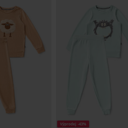
Výprodej
-43%