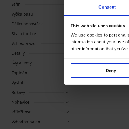
Střih
Consent
Výška pasu
Délka nohaviček
This website uses cookies
Styl a funkce
We use cookies to personalis
information about your use of
Vzhled a vzor
other information that you’ve
Detaily
Švy a lemy
Deny
Zapínání
Výstřih
Rukávy
Nohavice
Příležitost
Výhodná balení