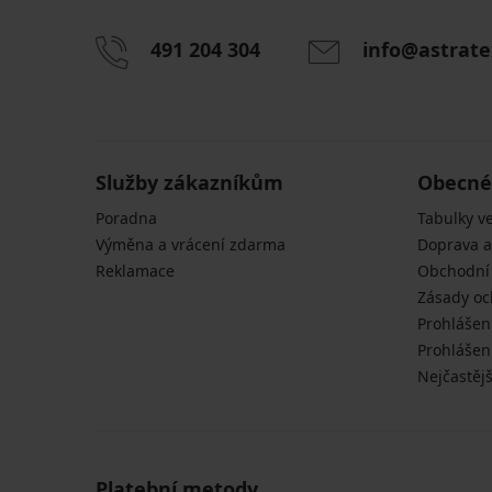
491 204 304
info@astrate
Služby zákazníkům
Obecné
Poradna
Tabulky ve
Výměna a vrácení zdarma
Doprava a
Reklamace
Obchodní
Zásady oc
Prohlášen
Prohlášení
Nejčastějš
Platební metody