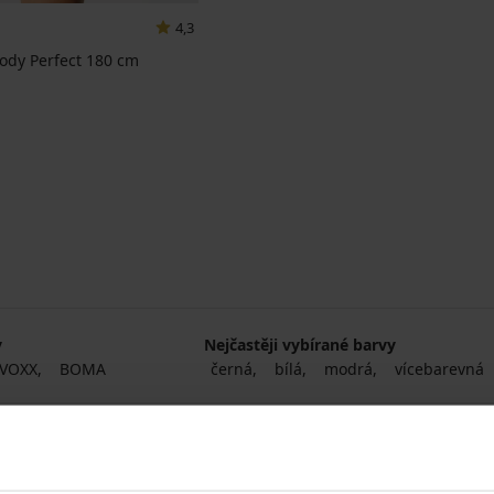
4,3
Body Perfect 180 cm
y
Nejčastěji vybírané barvy
VOXX
BOMA
černá
bílá
modrá
vícebarevná