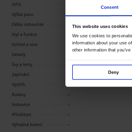
Střih
Consent
Výška pasu
Délka nohaviček
This website uses cookies
Styl a funkce
We use cookies to personalis
information about your use of
Vzhled a vzor
other information that you’ve
Detaily
Švy a lemy
Deny
Zapínání
Výstřih
Rukávy
Nohavice
Příležitost
Výhodná balení