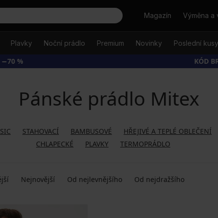
Hledat
Magazín
Výměna a 
Plavky
Noční prádlo
Premium
Novinky
Poslední kus
 −70 %
KÓD B
Pánské prádlo Mitex
SIC
STAHOVACÍ
BAMBUSOVÉ
HŘEJIVÉ A TEPLÉ OBLEČENÍ
CHLAPECKÉ
PLAVKY
TERMOPRÁDLO
jší
Nejnovější
Od nejlevnějšího
Od nejdražšího