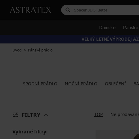
Dámské
Pánské
VELKÝ LETNÍ VÝPRODEJ AŽ
Úvod
Pánské prádlo
SPODNÍ PRÁDLO
NOČNÍ PRÁDLO
OBLEČENÍ
BA
FILTRY
TOP
Nejprodávaně
Vybrané filtry: