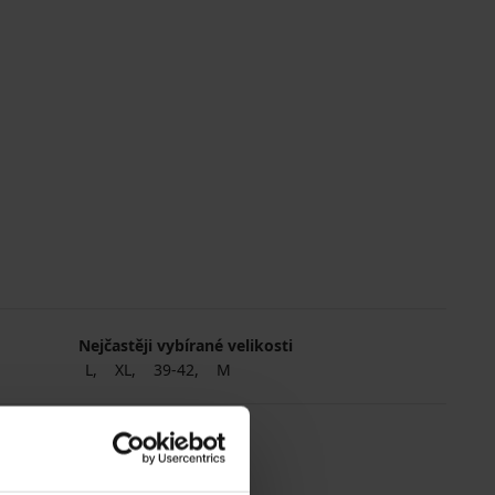
Nejčastěji vybírané velikosti
L
XL
39-42
M