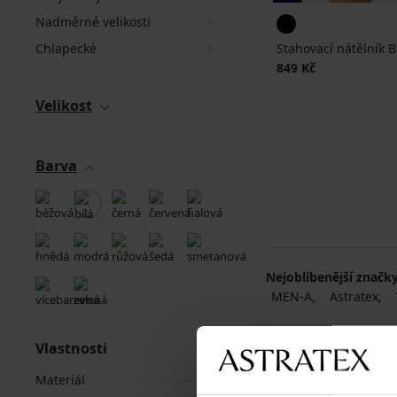
Nadměrné velikosti
Chlapecké
Stahovací nátělník 
849 Kč
Velikost
Barva
Nejoblíbenější značk
MEN-A
Astratex
Vlastnosti
Materiál