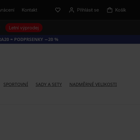
vrácení
Kontakt
Přihlásit se
Košík
y
Letní výprodej
RA20 = PODPRSENKY −20 %
SPORTOVNÍ
SADY A SETY
NADMĚRNÉ VELIKOSTI