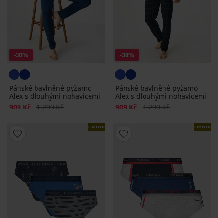
-30%
-30%
Pánské bavlněné pyžamo
Pánské bavlněné pyžamo
Alex s dlouhými nohavicemi
Alex s dlouhými nohavicemi
Sleva
Původní cena
Sleva
Původní cena
909 Kč
1 299 Kč
909 Kč
1 299 Kč
LIMITED
LIMITED