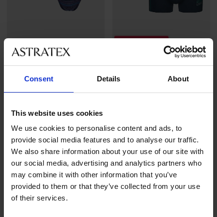
Výprodej
-40%
3PACK Bavlněné slipy Charlie
3PACK Bavlněné boxerky
Consent
Details
About
Hubert
399 Kč
Sleva
Původní cena
299 Kč
499 Kč
This website uses cookies
LIMITED
LIMITED
We use cookies to personalise content and ads, to
provide social media features and to analyse our traffic.
We also share information about your use of our site with
our social media, advertising and analytics partners who
may combine it with other information that you’ve
provided to them or that they’ve collected from your use
of their services.