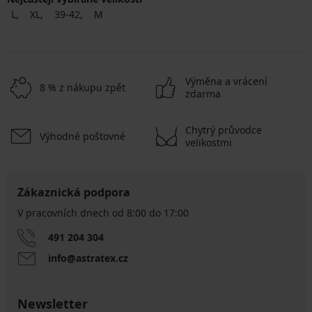
L
XL
39-42
M
Výměna a vrácení
8 % z nákupu zpět
zdarma
Chytrý průvodce
Výhodné poštovné
velikostmi
Zákaznická podpora
V pracovních dnech od 8:00 do 17:00
491 204 304
info@astratex.cz
Newsletter