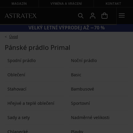
MAGAZÍN
VÝMĚNA A VRÁCENÍ
KONTAKT
VELKÝ LETNÍ VÝPRODEJ AŽ −70 %
Úvod
Pánské prádlo Primal
Spodní prádlo
Noční prádlo
Oblečení
Basic
Stahovací
Bambusové
Hřejivé a teplé oblečení
Sportovní
Sady a sety
Nadměrné velikosti
Chlapecké
Plavky